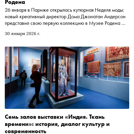
Родена
26 января в Париже открылась кутюрная Неделя моды:
новый креативный директор Дома Джонатан Андерсон
представил свою первую коллекцию в Музее Родена —
и до 1 февраля «оставил» её там, чтобы все желающие
30 января 2026 г.
могли полюбоваться. Каким получился дебют —
рассказывает модный эксперт «Сноба» Катя Штерн
Семь залов выставки «Индия. Ткань
времени»: история, диалог культур и
современность