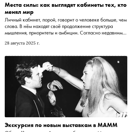
Места силы: как выглядят кабинеты тех, кто
менял мир
Личный кабинет, порой, говорит о человеке больше, чем
слова. В нём находят своё продолжение структура
мышления, приоритеты и амбиции. Согласно недавним
исследованиям Harvard Business Review — рабочее
28 августа 2025 г.
пространство влияет на нейропсихологические
процессы и может усиливать когнитивную гибкость.
Таким образом, кабинет — это не просто интерьер, а
активный участник интеллектуального процесса —
особенное место, где рождаются идеи, принимаются
решения и формируются амбиции. Арт-директор и
создатель студии Designic Аня Саркисьянц «заглянула» в
кабинет к гениям и исследовала их в поисках
вдохновения и тех самых уникальных особенностей,
которые отличают среду выдающихся людей
Экскурсия по новым выставкам в МАММ