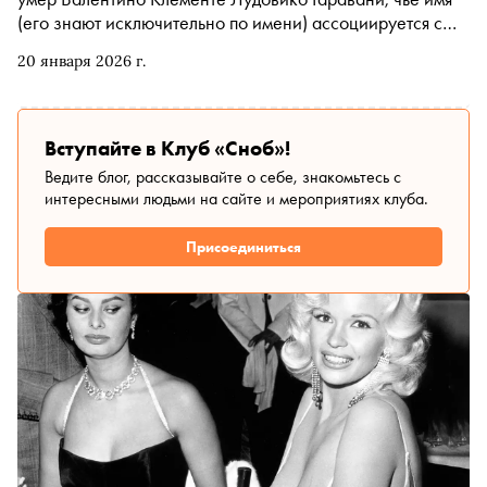
(его знают исключительно по имени) ассоциируется с
самыми красивыми женщинами второй половины
20 января 2026 г.
прошлого и начала нашего веков. Всегда ли всё шло так
гладко, и как развивалась история модельера, личная и
творческая, рассказывает модный эксперт «Сноба» Катя
Штерн
Вступайте в Клуб «Сноб»!
Ведите блог, рассказывайте о себе, знакомьтесь с
интересными людьми на сайте и мероприятиях клуба.
Присоединиться