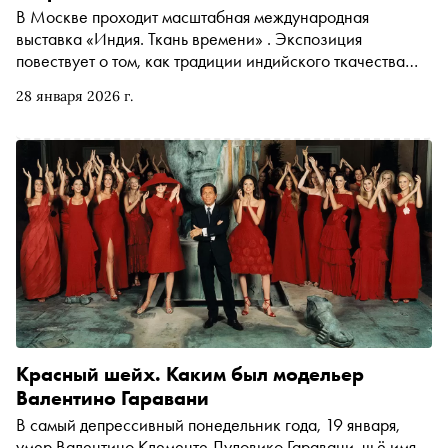
В Москве проходит масштабная международная
выставка «Индия. Ткань времени» . Экспозиция
повествует о том, как традиции индийского ткачества
меняли и продолжают менять индустрию моды во всём
28 января 2026 г.
мире. Кураторы Людмила Алябьева и Екатерина
Шинкарева провели «Сноб» по площадке в «Царицыно»
и рассказали про самые интересные экспонаты
Красный шейх. Каким был модельер
Валентино Гаравани
В самый депрессивный понедельник года, 19 января,
умер Валентино Клементе Лудовико Гаравани, чьё имя