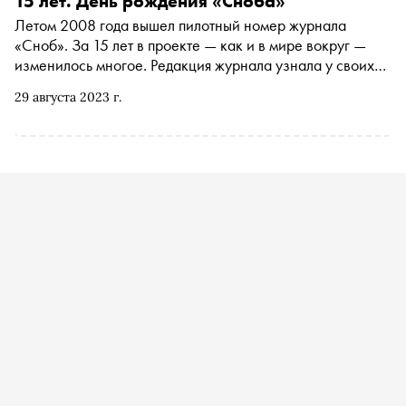
15 лет. День рождения «Сноба»
Летом 2008 года вышел пилотный номер журнала
«Сноб». За 15 лет в проекте — как и в мире вокруг —
изменилось многое. Редакция журнала узнала у своих
друзей, чем они занимались в 2008-м, когда и как
29 августа 2023 г.
познакомились с изданием и кто, по их мнению,
сегодняшний герой «Сноба»