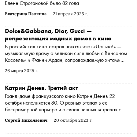
Елене Строгановой было 82 года
Екатерина Палкина
21 апреля 2025 г.
Dolce&Gabbana, Dior, Gucci —
репрезентация модных домов в кино
В российских кинотеатрах показывают «Дольче!» —
музыкальную драму о великой силе любви с Венсаном
Касселем и Фанни Ардан, сопровождаемую хитами
мировой оперы. Все костюмы создал дизайнерский дуэт
26 марта 2025 г.
Доменико Дольче и Стефано Габбаны. Кинокритик
Ксения Балюк рассказывает об этом и других фильмах и
сериалах, в которых солируют великие модные дома
Катрин Денев. Третий акт
Гранд-даме французского кино Катрин Денев 22
октября исполняется 80. О разных этапах в ее
беспримерной карьере и о своих личных встречах с
актрисой вспоминает Сергей Николаевич
Сергей Николаевич
20 октября 2023 г.