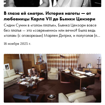
В глаза ей смотри. История наготы — от
любовницы Карла VII до Бьянки Цензори
Сидни Суини в «голом платье», Бьянка Цензори вовсе
без платья — это «современно» или вечно? Была ведь
«голая» (с оговорками) Марлен Дитрих, и полуголая (по
меркам своего времени) Шер. И Мэрилин Монро,
18 ноября 2025 г.
конечно, — в том самом платье. А что, если сегодняшние
«нарушительницы спокойствия» — наследницы
тысячелетних традиций? В первом материале своего
нового авторского цикла модный обозреватель «Сноба»
Катя Штерн разбирается в том, как относились к
«предшественницам» знаменитостей по наготе в
Древнем Египте, Франции XV века и США середины
прошлого столетия