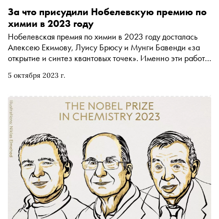
За что присудили Нобелевскую премию по
химии в 2023 году
Нобелевская премия по химии в 2023 году досталась
Алексею Екимову, Луису Брюсу и Мунги Бавенди «за
открытие и синтез квантовых точек». Именно эти работы
помогли создать светодиодные лампы, более яркие,
5 октября 2023 г.
контрастные и экономящие энергию экраны
телевизоров, а также методы для визуализации
опухолей или антител. «Сноб» рассказывает о том, как
удалось обнаружить квантовые точки, можно ли считать
Алексея Екимова российским ученым и какую ошибку
допустил Нобелевский комитет