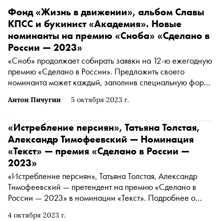
Фонд «Жизнь в движении», альбом Славы
КПСС и букинист «Академия». Новые
номинанты на премию «Сноба» «Сделано в
России — 2023»
«Сноб» продолжает собирать заявки на 12-ю ежегодную
премию «Сделано в России». Предложить своего
номинанта может каждый, заполнив специальную форму
. Сегодня рассказываем о самых интересных
Антон Пичугин
5 октября 2023 г.
номинантах за прошедшую неделю
«Истребление персиян», Татьяна Толстая,
Александр Тимофеевский — Номинация
«Текст» — премия «Сделано в России —
2023»
«Истребление персиян», Татьяна Толстая, Александр
Тимофеевский — претендент на премию «Сделано в
России — 2023» в номинации «Текст». Подробнее о
проекте читайте в материале «Сноба». Финансовый
4 октября 2023 г.
партнер премии — «МТС Банк Premium&Private».