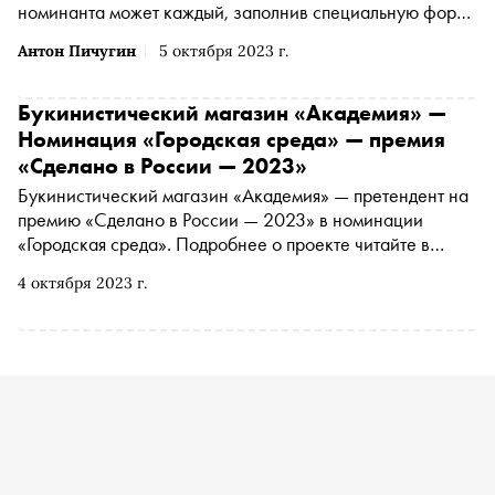
номинанта может каждый, заполнив специальную форму
. Сегодня рассказываем о самых интересных
Антон Пичугин
5 октября 2023 г.
номинантах за прошедшую неделю
Букинистический магазин «Академия» —
Номинация «Городская среда» — премия
«Сделано в России — 2023»
Букинистический магазин «Академия» — претендент на
премию «Сделано в России — 2023» в номинации
«Городская среда». Подробнее о проекте читайте в
материале «Сноба». Финансовый партнер премии
4 октября 2023 г.
— «МТС Банк Premium&Private». Технологический
партнер — «Аквариус». Партнер номинации «Теория и
практика важных дел» — «Россия — страна
возможностей»