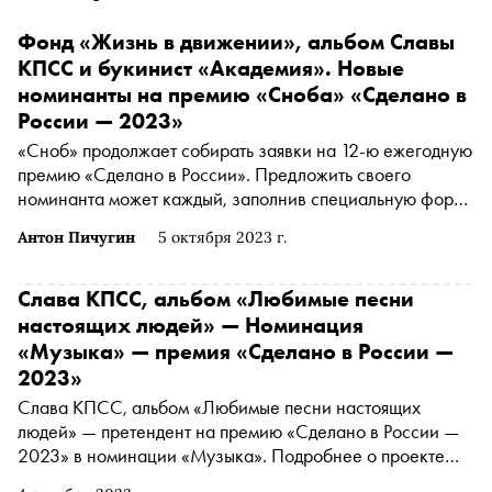
Фонд «Жизнь в движении», альбом Славы
КПСС и букинист «Академия». Новые
номинанты на премию «Сноба» «Сделано в
России — 2023»
«Сноб» продолжает собирать заявки на 12-ю ежегодную
премию «Сделано в России». Предложить своего
номинанта может каждый, заполнив специальную форму
. Сегодня рассказываем о самых интересных
Антон Пичугин
5 октября 2023 г.
номинантах за прошедшую неделю
Слава КПСС, альбом «Любимые песни
настоящих людей» — Номинация
«Музыка» — премия «Сделано в России —
2023»
Слава КПСС, альбом «Любимые песни настоящих
людей» — претендент на премию «Сделано в России —
2023» в номинации «Музыка». Подробнее о проекте
читайте в материале «Сноба». Финансовый партнер