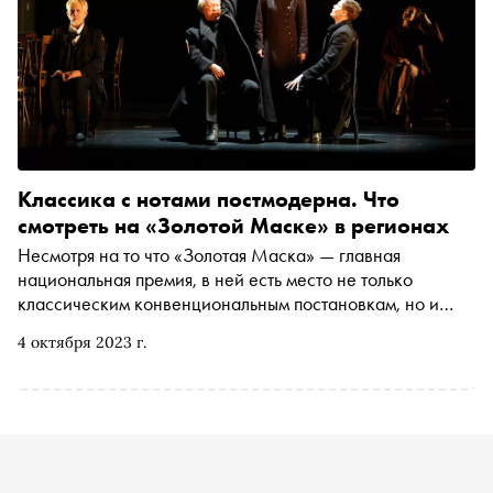
Классика с нотами постмодерна. Что
смотреть на «Золотой Маске» в регионах
Несмотря на то что «Золотая Маска» — главная
национальная премия, в ней есть место не только
классическим конвенциональным постановкам, но и
новому прочтению классики, и эксперименту. Особенно
4 октября 2023 г.
разнообразны афиши региональных фестивалей.
«Сноб» рассказывает, в каких городах «Золотая Маска»
побывает до конца года и что стоит увидеть