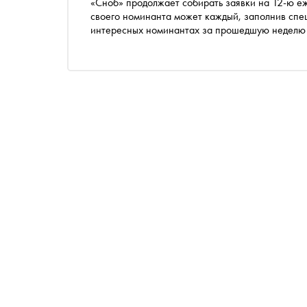
«Сноб» продолжает собирать заявки на 12-ю е
своего номинанта может каждый, заполнив специальную форму . Сегодня рассказываем о самых
интересных номинантах за прошедшую неделю