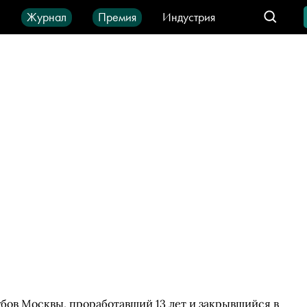
ы
Журнал
Премия
Индустрия
део
Город
IT-продукты
бов Москвы, проработавший 13 лет и закрывшийся в