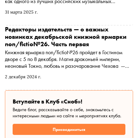
как одного из лучших российских музыкальных
журналистов, автора биографических книг о группе
31 марта 2025 г.
«Ленинград» и Егоре Летове. Но сам Семеляк только
что выпустил в «Альпине.Прозе» свой первый
автофикшн-роман «Средняя продолжительность жизни».
Редакторы издательств — о важных
И именно об этой работе, а еще об алкоголе, пижонстве
новинках декабрьской книжной ярмарки
и моде на СССР, поговорил с автором Владислав Толстов
non/fictio№26. Часть первая
Книжная ярмарка non/fictio№26 пройдет в Гостином
дворе с 5 по 8 декабря. Магия драконьей империи,
неоновый Токио, любовь и разочарование Чехова —
«Сноб» предложил редакторам и сотрудникам ведущих
2 декабря 2024 г.
российских издательств рассказать о ключевых
новинках, на которые стоит обратить внимание
Вступайте в Клуб «Сноб»!
Ведите блог, рассказывайте о себе, знакомьтесь с
интересными людьми на сайте и мероприятиях клуба.
Присоединиться