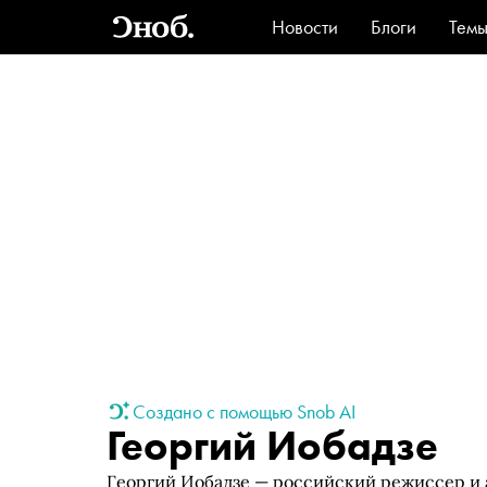
Новости
Блоги
Тем
Стиль
Ви
Создано с помощью Snob AI
Георгий Иобадзе
Георгий Иобадзе — российский режиссер и а