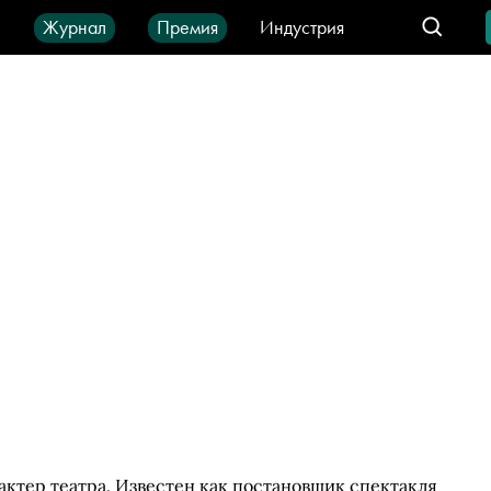
ы
Журнал
Премия
Индустрия
део
Город
IT-продукты
ктер театра. Известен как постановщик спектакля