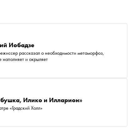
гий Иобадзе
 режиссер рассказал о необходимости метаморфоз,
е наполняет и окрыляет
бабушка, Илико и Илларион»
тре «Градский Холл»