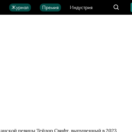
ы
Журнал
Премия
Индустрия
део
Город
IT-продукты
канской певицы Тейлор Свифт, выпущенный в 2023