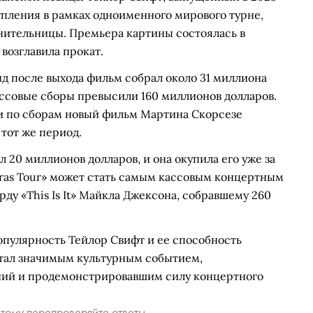
тупления в рамках одноименного мирового турне,
нительницы. Премьера картины состоялась в
 возглавила прокат.
нд после выхода фильм собрал около 31 миллиона
ассовые сборы превысили 160 миллионов долларов.
ти по сборам новый фильм Мартина Скорсезе
тот же период.
20 миллионов долларов, и она окупила его уже за
Eras Tour» может стать самым кассовым концертным
рду «This Is It» Майкла Джексона, собравшему 260
опулярность Тейлор Свифт и ее способность
стал значимым культурным событием,
ний и продемонстрировавшим силу концертного
тому перепроверяйте ответы.