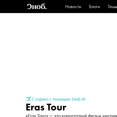
Новости
Блоги
Тем
Стиль
Ви
Создано с помощью Snob AI
Eras Tour
«Eras Tour» — это концертный фильм амери