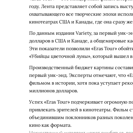
году. Лента представляет собой запись выс
охватывающего все творческие эпохи испол
кинотеатрах США и Канады, где она сразу же
По данным издания Variety, за первый уик-э
долларов в США и Канаде, а общемировые к
Эти показатели позволили «Eras Tour» обой
«Убийцы цветочной луны», который вышел в 
Производственный бюджет картины составил 
первый уик-энд. Эксперты отмечают, что «
фильмом в истории, хотя пока уступает реко
миллионов долларов.
Успех «Eras Tour» подчеркивает огромную п
привлекать зрителей в кинотеатры. Фильм 
объединившим поклонников разных поколе
кино как формата.
Искусственный интеллект может ошибаться, поэ