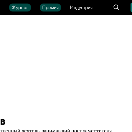
ы
Журнал
Премия
Индустрия
део
Город
IT-продукты
в
твенный деятель, занимавший пост заместителя