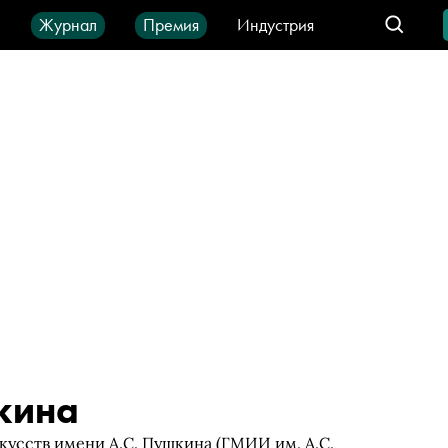
ы
Журнал
Премия
Индустрия
део
Город
IT-продукты
кина
кусств имени А.С. Пушкина (ГМИИ им. А.С.