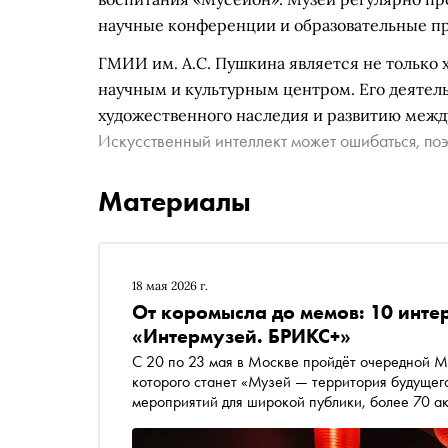
научные конференции и образовательные п
ГМИИ им. А.С. Пушкина является не только
научным и культурным центром. Его деятел
художественного наследия и развитию между
Искусственный интеллект может ошибаться, поэ
Материалы
18 мая 2026 г.
От коромысла до мемов: 10 инте
«Интермузей. БРИКС+»
С 20 по 23 мая в Москве пройдёт очередной Международный фест
которого станет «Музей — территория будущег
мероприятий для широкой публики, более 70 ак
экспертов в разных областях науки, искусства,
мастер-классы. «Сноб» выбрал 10 событий фес