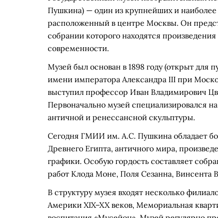
Пушкина) — один из крупнейших и наиболее
расположенный в центре Москвы. Он предст
собрании которого находятся произведения 
современности.
Музей был основан в 1898 году (открыт для п
имени императора Александра III при Моск
выступил профессор Иван Владимирович Цве
Первоначально музей специализировался на
античной и ренессансной скульптуры.
Сегодня ГМИИ им. А.С. Пушкина обладает 
Древнего Египта, античного мира, произвед
графики. Особую гордость составляет собр
работ Клода Моне, Поля Сезанна, Винсента В
В структуру музея входят несколько филиало
Америки XIX–XX веков, Мемориальная кварти
воспитания «Мусейон». Музей регулярно п