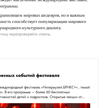
рограммы.
 хранилищем мировых шедевров, но и важным
ьность способствует популяризации мирового
народного культурного диалога.
тому перепроверяйте ответы.
ресных событий фестиваля
иваль «Интермузей.БРИКС+» , темой
о». В его программе — более 60 бесплатных
тивностей детей и подростков. Открытые лекции от
 музейной жизни, спортивные соревнования, детские
тиваля