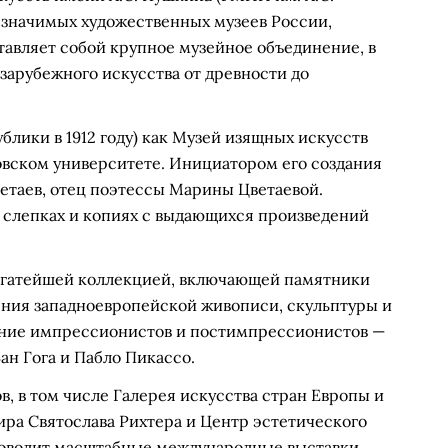
 значимых художественных музеев России,
авляет собой крупное музейное объединение, в
зарубежного искусства от древности до
ублики в 1912 году) как Музей изящных искусств
овском университете. Инициатором его создания
таев, отец поэтессы Марины Цветаевой.
 слепках и копиях с выдающихся произведений
богатейшей коллекцией, включающей памятники
ения западноевропейской живописи, скульптуры и
ание импрессионистов и постимпрессионистов —
ан Гога и Пабло Пикассо.
в, в том числе Галерея искусства стран Европы и
ра Святослава Рихтера и Центр эстетического
роводит масштабные международные выставки,