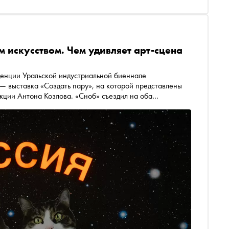
м искусством. Чем удивляет арт-сцена
денции Уральской индустриальной биеннале
 — выставка «Создать пару», на которой представлены
кции Антона Козлова. «Сноб» съездил на оба
никами — о том, почему все это важно для арт-среды и