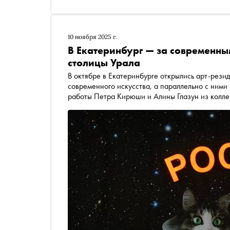
10 ноября 2025 г.
В Екатеринбург — за современны
столицы Урала
В октябре в Екатеринбурге открылись арт-рези
современного искусства, а параллельно с ними
работы Петра Кирюши и Алины Глазун из колле
мероприятия и поговорил с кураторами и худож
чем интересно для горожан