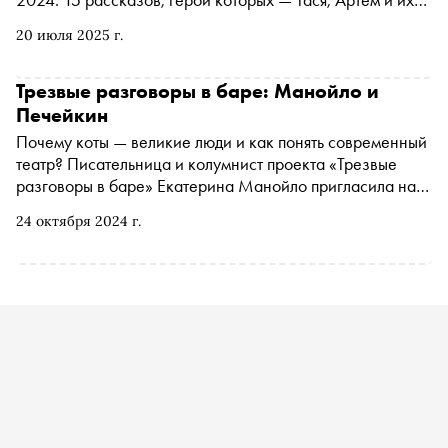
дочь Саша — работают на металлургическом заводе.
20 июля 2025 г.
«Сноб» публикует фрагмент
Трезвые разговоры в баре: Манойло и
Печейкин
Почему коты — великие люди и как понять современный
театр? Писательница и колумнист проекта «Трезвые
разговоры в баре» Екатерина Манойло пригласила на
кофе в «Савой» драматурга и писателя Валерия
24 октября 2024 г.
Печейкина. Стенограмма разговора содержит анализ
снов, мемов и брутального рэпа