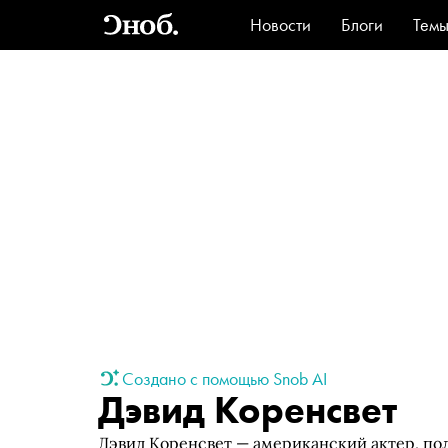
Новости
Блоги
Тем
Стиль
Ви
Создано с помощью Snob AI
Дэвид Коренсвет
Дэвид Коренсвет — американский актер, по