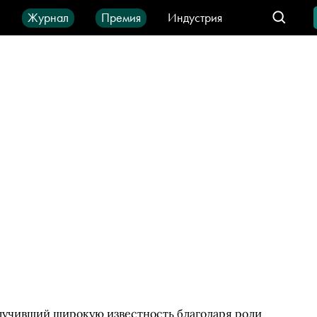
ы
Журнал
Премия
Индустрия
део
Город
IT-продукты
лучивший широкую известность благодаря роли