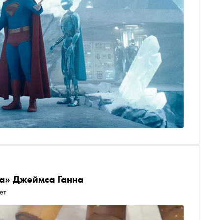
а» Джеймса Ганна
ет