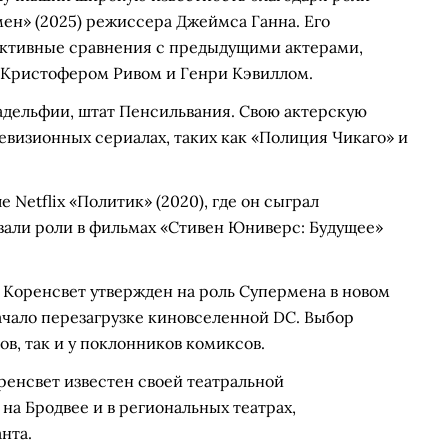
ен» (2025) режиссера Джеймса Ганна. Его
активные сравнения с предыдущими актерами,
с Кристофером Ривом и Генри Кэвиллом.
ладельфии, штат Пенсильвания. Свою актерскую
евизионных сериалах, таких как «Полиция Чикаго» и
 Netflix «Политик» (2020), где он сыграл
вали роли в фильмах «Стивен Юниверс: Будущее»
о Коренсвет утвержден на роль Супермена в новом
чало перезагрузке киновселенной DC. Выбор
ов, так и у поклонников комиксов.
ренсвет известен своей театральной
 на Бродвее и в региональных театрах,
нта.