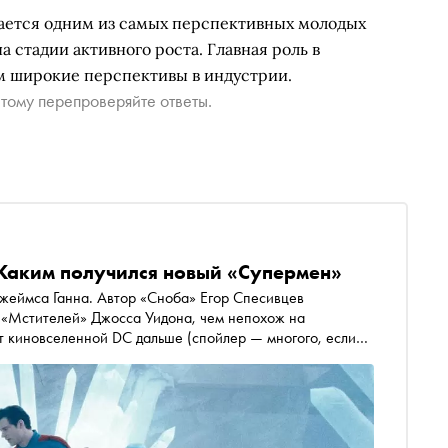
ается одним из самых перспективных молодых
на стадии активного роста. Главная роль в
м широкие перспективы в индустрии.
тому перепроверяйте ответы.
 Каким получился новый «Супермен»
жеймса Ганна. Автор «Сноба» Егор Спесивцев
а «Мстителей» Джосса Уидона, чем непохож на
т киновселенной DC дальше (спойлер — многого, если