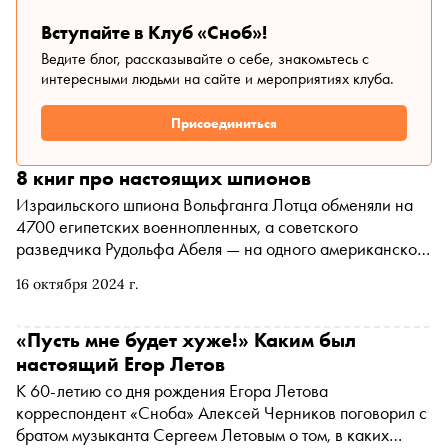
Вступайте в Клуб «Сноб»!
Ведите блог, рассказывайте о себе, знакомьтесь с
интересными людьми на сайте и мероприятиях клуба.
Присоединиться
8 книг про настоящих шпионов
Израильского шпиона Вольфганга Лотца обменяли на
4700 египетских военнопленных, а советского
разведчика Рудольфа Абеля — на одного американского
пилота. Англичанин Ким Филби работал на КГБ, а
16 октября 2024 г.
советский инженер Рудольф Толкачев передавал данные
ЦРУ. Германская контрразведка абвер перед Второй
мировой шпионила в Великобритании, курорт для
«Пусть мне будет хуже!» Каким был
дайверов на берегу Красного моря оказался
настоящий Егор Летов
прикрытием агентов «Моссада», а Великобритания
К 60-летию со дня рождения Егора Летова
создала тайный отряд евреев для борьбы с нацистами.
корреспондент «Сноба» Алексей Черников поговорил с
Реальные истории разведчиков из разных стран и
братом музыканта Сергеем Летовым о том, в каких
разных эпох — в материале «Сноба»