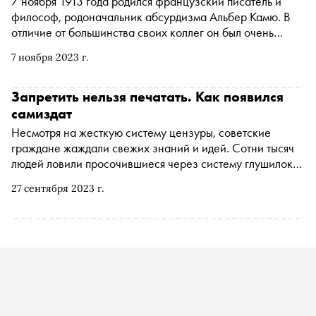
7 ноября 1913 года родился французский писатель и
философ, родоначальник абсурдизма Альбер Камю. В
отличие от большинства своих коллег он был очень
популярным светским персонажем. Чем, кроме своих
7 ноября 2023 г.
литературных произведений, запомнился Камю — в
материале «Сноба»
Запретить нельзя печатать. Как появился
самиздат
Несмотря на жесткую систему цензуры, советские
граждане жаждали свежих знаний и идей. Сотни тысяч
людей ловили просочившиеся через систему глушилок
западные радиоканалы, а на рентгеновских снимках
27 сентября 2023 г.
подпольно нарезались мировые музыкальные хиты.
Продолжая проект «Азбука российской культуры» ,
«Сноб» публикует текст на букву С — о самиздате,
неподцензурном производстве литературы