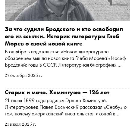
За что судили Бродского и кто освободил
его из ссылки. Историк литературы Глеб
Морев о своей новой книге
В октябре в издательстве «Новое литературное
обозрение» вышла новая книга Глеба Морева «Иосиф
Бродский: годы в СССР. Литературная биография».
Автор «Сноба» Егор Спесивцев поговорил с историком
27 октября 2025 г.
литературы о том, как Бродский почти угнал самолет в
Самарканде, как этот случай связан с его делом о
«тунеядстве», кто на самом деле освободил поэта из
Старик и мачо. Хемингуэю — 126 лет
ссылки в Норинскую, мог ли его дебютный сборник быть
21 июля 1899 года родился Эрнест Хемингуэй.
издан в Советском Союзе и на каких условиях
Литературовед Павел Басинский рассказал «Снобу» о
Бродского «выгнали» из страны
том, почему американский писатель стал иконой в
СССР, пытаются ли сегодня его «отменить» на Западе в
21 июля 2025 г.
угоду неолиберальному тренду, был ли он агентом КГБ,
любил ли войну и в чем разница между ним и Захаром