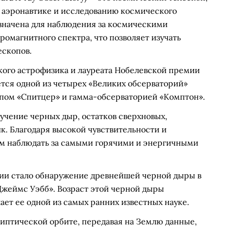
аэронавтике и исследованию космического
назначена для наблюдения за космическими
ромагнитного спектра, что позволяет изучать
ескопов.
кого астрофизика и лауреата Нобелевской премии
тся одной из четырех «Великих обсерваторий»
опом «Спитцер» и гамма-обсерваторией «Комптон».
учение черных дыр, остатков сверхновых,
ик. Благодаря высокой чувствительности и
ам наблюдать за самыми горячими и энергичными
ии стало обнаружение древнейшей черной дыры в
Джеймс Уэбб». Возраст этой черной дыры
лает ее одной из самых ранних известных науке.
липтической орбите, передавая на Землю данные,