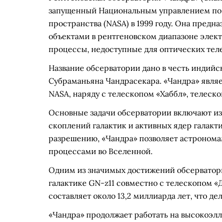
запущенный Национальным управлением по 
пространства (NASA) в 1999 году. Она пред
объектами в рентгеновском диапазоне элект
процессы, недоступные для оптических тел
Название обсерватории дано в честь индийс
Субраманьяна Чандрасекара. «Чандра» являе
NASA, наряду с телескопом «Хаббл», телеск
Основные задачи обсерватории включают из
скоплений галактик и активных ядер галакт
разрешению, «Чандра» позволяет астроном
процессами во Вселенной.
Одним из значимых достижений обсерватор
галактике GN-z11 совместно с телескопом «
составляет около 13,2 миллиарда лет, что де
«Чандра» продолжает работать на высокоэл