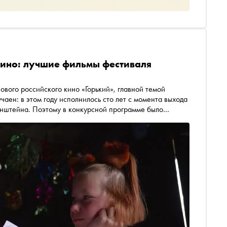
кино: лучшие фильмы фестиваля
ового российского кино «Горький», главной темой
чаен: в этом году исполнилось сто лет с момента выхода
нштейна. Поэтому в конкурсной программе было
ртин — как игровых, так и документальных. Главный
на — «Колхандра». О ней и других отличных фильмах
агвоздкина