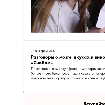
27 декабря 2024 г.
Разговоры о мозге, вкусах и вин
«Снобом»
Последнее в этом году оффлайн-мероприятие «С
Senses — это была презентация свежего номер
представителей культуры, бизнеса и членов кл
сказках, головном мозге и искусственном интел
разукрасили небольшой холодильник. Вспомина
Вступайте