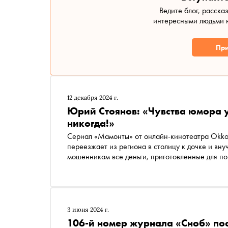
Ведите блог, расска
интересными людьми н
При
12 декабря 2024 г.
Юрий Стоянов: «Чувства юмора у
никогда!»
Сериал «Мамонты» от онлайн-кинотеатра Okko
переезжает из региона в столицу к дочке и вн
мошенникам все деньги, приготовленные для п
поиски киберпреступников, стремительно осва
Стоянов переживает настоящий ренессанс — с
полосы» он стал одним из самых востребованн
поговорил с Юрием Стояновым — о перезагрузк
и ИИ
3 июня 2024 г.
106-й номер журнала «Сноб» по