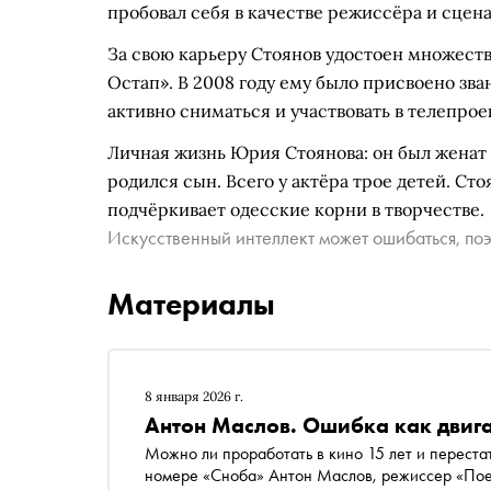
пробовал себя в качестве режиссёра и сцена
За свою карьеру Стоянов удостоен множест
Остап». В 2008 году ему было присвоено зв
активно сниматься и участвовать в телепрое
Личная жизнь Юрия Стоянова: он был женат 
родился сын. Всего у актёра трое детей. Ст
подчёркивает одесские корни в творчестве.
Искусственный интеллект может ошибаться, поэ
Материалы
8 января 2026 г.
Антон Маслов. Ошибка как двиг
Можно ли проработать в кино 15 лет и перестать о
номере «Сноба» Антон Маслов, режиссер «Поехавшей» и «Вампиров средней полосы», объясняет,