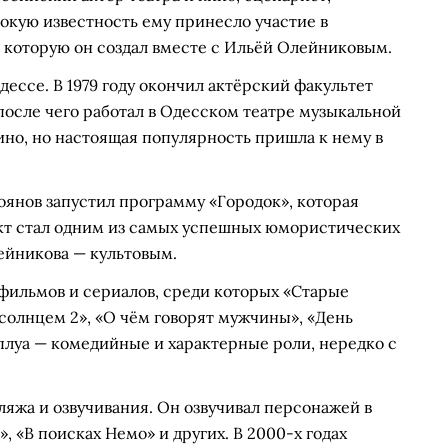
окую известность ему принесло участие в
которую он создал вместе с Ильёй Олейниковым.
дессе. В 1979 году окончил актёрский факультет
после чего работал в Одесском театре музыкальной
кино, но настоящая популярность пришла к нему в
оянов запустил программу «Городок», которая
ект стал одним из самых успешных юмористических
лейникова — культовым.
 фильмов и сериалов, среди которых «Старые
 солнцем 2», «О чём говорят мужчины», «День
мплуа — комедийные и характерные роли, нередко с
ляжа и озвучивания. Он озвучивал персонажей в
 «В поисках Немо» и других. В 2000-х годах