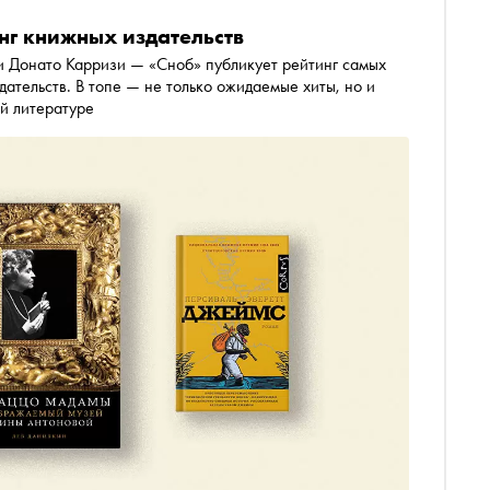
инг книжных издательств
 и Донато Карризи — «Сноб» публикует рейтинг самых
ательств. В топе — не только ожидаемые хиты, но и
ой литературе