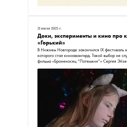
21 июля 2025 г.
Доки, эксперименты и кино про 
«Горький»
В Нижнем Новгороде закончился IX фестиваль н
которого стал киноавангард. Такой выбор не слу
фильма «Броненосец “Потемкин”» Сергея Эйзе
заявлено много смелых и экспериментальных ка
приз взяла работа режиссера Кирилла Верхози
смотра рассказывает кинообозреватель Катя З