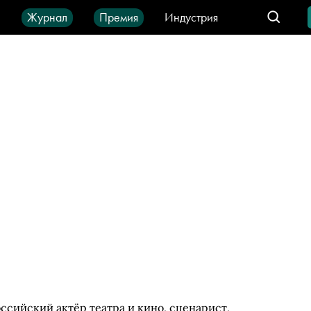
ы
Журнал
Премия
Индустрия
део
Город
IT-продукты
сийский актёр театра и кино, сценарист,