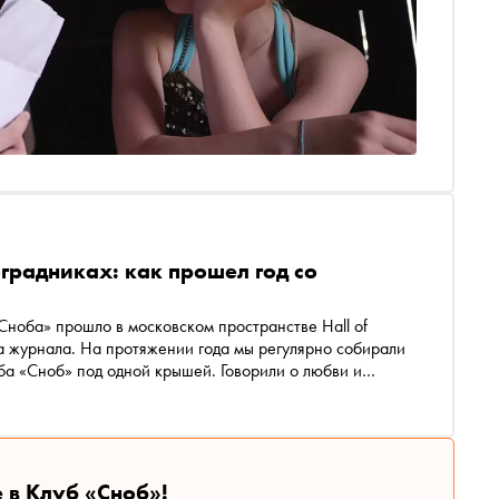
оградниках: как прошел год со
ноба» прошло в московском пространстве Hall of
а журнала. На протяжении года мы регулярно собирали
уба «Сноб» под одной крышей. Говорили о любви и
лекте, пробовали вино, исследовали дороги и даже
ем самые яркие мероприятия 2024 года
 в Клуб «Сноб»!