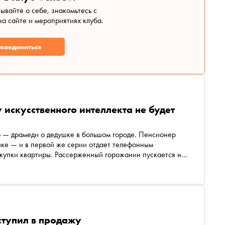
зывайте о себе, знакомьтесь с
а сайте и мероприятиях клуба.
соединиться
 искусственного интеллекта не будет
 — драмеди о дедушке в большом городе. Пенсионер
учке — и в первой же серии отдает телефонным
окупки квартиры. Рассерженный горожанин пускается на
ивая новые технологии. Исполнитель главной роли Юрий
 момента выхода первого сезона «Вампиров средней
ых актеров на стриминговых платформах. Журнал «Сноб»
е карьеры, увлечении ножами и пользе от интернета
ступил в продажу