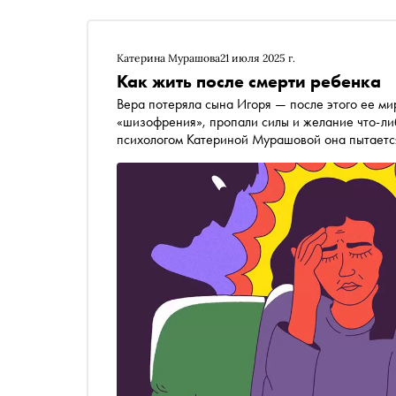
Катерина Мурашова
21 июля 2025 г.
Как жить после смерти ребенка
Вера потеряла сына Игоря — после этого ее ми
«шизофрения», пропали силы и желание что-либ
психологом Катериной Мурашовой она пытается 
парализующая бездна горя