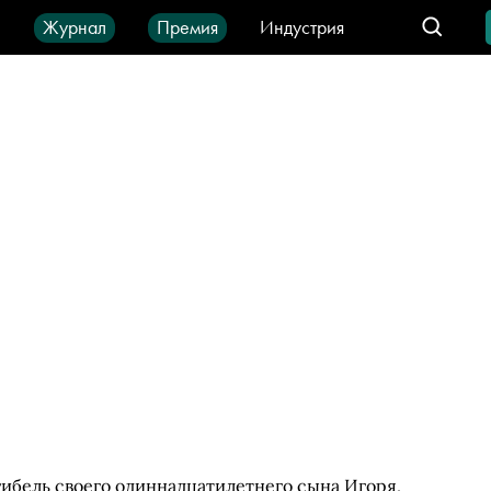
ы
Журнал
Премия
Индустрия
део
Город
IT-продукты
ибель своего одиннадцатилетнего сына Игоря,