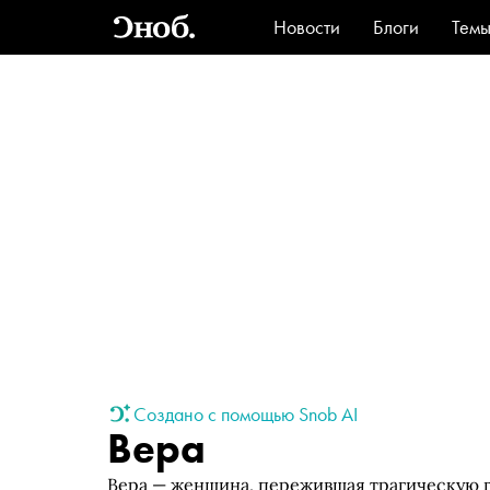
Новости
Блоги
Тем
Стиль
Ви
Создано с помощью Snob AI
Вера
Вера — женщина, пережившая трагическую г