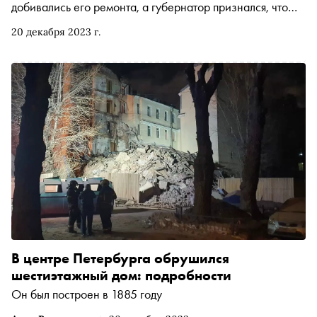
добивались его ремонта, а губернатор признался, что
последний человек выехал из него накануне обвала.
20 декабря 2023 г.
«Сноб» рассказывает, что могло стать причиной
обрушения стен и есть ли в городе более старые жилые
дома с признаками аварийности
В центре Петербурга обрушился
шестиэтажный дом: подробности
Он был построен в 1885 году