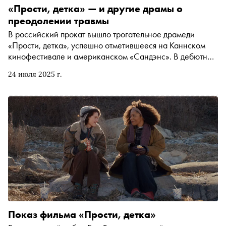
«Прости, детка» — и другие драмы о
преодолении травмы
В российский прокат вышло трогательное драмеди
«Прости, детка», успешно отметившееся на Каннском
кинофестивале и американском «Сандэнс». В дебютном
фильме американка Ева Виктор удачно избегает
24 июля 2025 г.
штампов и воодушевляет надеждой на исцеление после
перенесенной травмы. Кинокритик Ксения Балюк
рассказывает об этом и других фильмах, в которых
женщины смогли справиться со страшным
Показ фильма «Прости, детка»