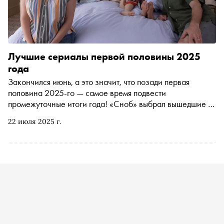
Лучшие сериалы первой половины 2025
года
Закончился июнь, а это значит, что позади первая
половина 2025-го — самое время подвести
промежуточные итоги года! «Сноб» выбрал вышедшие в
этом году сериалы, на которые стоит обратить внимание,
22 июля 2025 г.
если вы этого еще не сделали