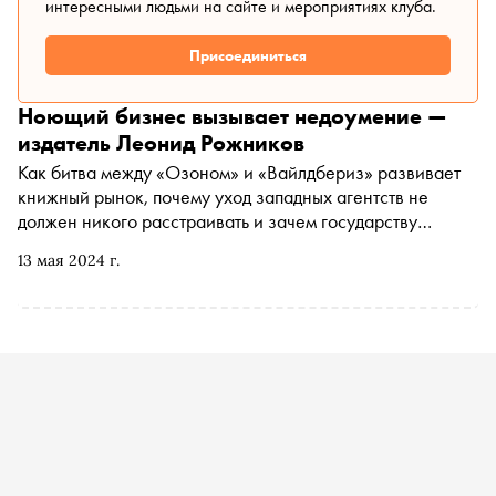
интересными людьми на сайте и мероприятиях клуба.
Присоединиться
Ноющий бизнес вызывает недоумение —
издатель Леонид Рожников
Как битва между «Озоном» и «Вайлдбериз» развивает
книжный рынок, почему уход западных агентств не
должен никого расстраивать и зачем государству
читающая публика — «Сноб» расспросил директора
13 мая 2024 г.
издательства «Проспект» Леонида Рожникова