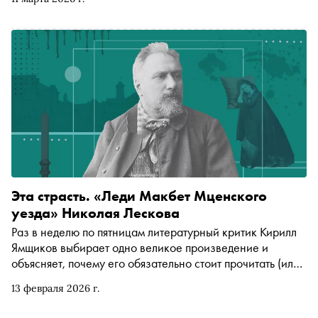
Эта страсть. «Леди Макбет Мценского
уезда» Николая Лескова
Раз в неделю по пятницам литературный критик Кирилл
Ямщиков выбирает одно великое произведение и
объясняет, почему его обязательно стоит прочитать (или
перечитать). В этот раз — «Леди Макбет Мценского
13 февраля 2026 г.
уезда» Николая Лескова. Русский триллер о скучающей
купчихе, которая зажиточному несчастью предпочитает