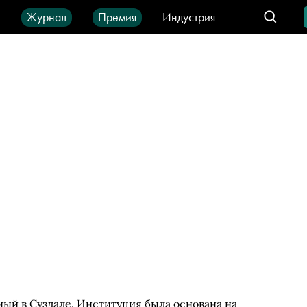
ы
Журнал
Премия
Индустрия
део
Город
IT-продукты
ый в Суздале. Институция была основана на