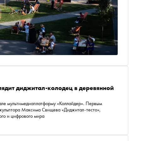
лядит диджитал-колодец в деревянной
але мультимедиаплатформу «Коллайдер». Первым
 скульптора Максима Свищева «Диджитал-тесто»,
ого и цифрового мира