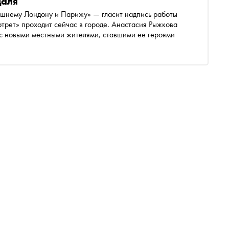
даля
гдашнему Лондону и Парижу» — гласит надпись работы
ртрет» проходит сейчас в городе. Анастасия Рыжкова
 с новыми местными жителями, ставшими ее героями