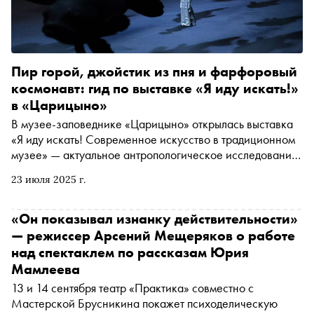
Пир горой, джойстик из пня и фарфоровый
космонавт: гид по выставке «Я иду искать!»
в «Царицыно»
В музее-заповеднике «Царицыно» открылась выставка
«Я иду искать! Современное искусство в традиционном
музее» — актуальное антропологическое исследование,
представленное в формате тотальной художественной
23 июля 2025 г.
инсталляции. Экспозиция посвящена «обрядам
перехода», которые сопровождают человека на
протяжении всей жизни: от рождения и взросления до
«Он показывал изнанку действительности»
вступления в брак и поиска своего места в обществе
— режиссер Арсений Мещеряков о работе
над спектаклем по рассказам Юрия
Мамлеева
13 и 14 сентября театр «Практика» совместно с
Мастерской Брусникина покажет психоделическую