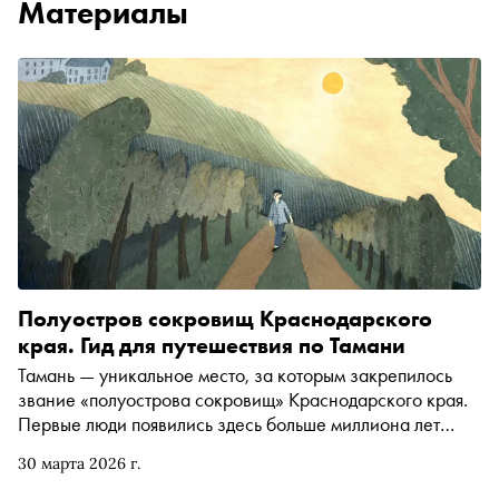
Материалы
Полуостров сокровищ Краснодарского
края. Гид для путешествия по Тамани
Тамань — уникальное место, за которым закрепилось
звание «полуострова сокровищ» Краснодарского края.
Первые люди появились здесь больше миллиона лет
назад, а расцвета Тамань достигла с приходом греков.
30 марта 2026 г.
Тут же находилось и загадочное Тмутараканское
княжество. Это родина кубанского казачества. А ещё на