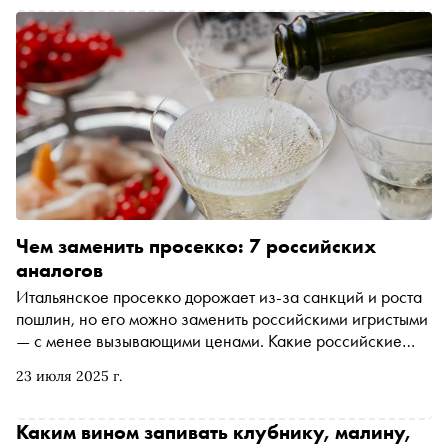
Тамани производят вина, известные далеко за
пределами региона. Предлагаем маршрут путешествия
по главному винному и курортному региону России для
тех, кто ищет не только пляжный отдых
Чем заменить просекко: 7 российских
аналогов
Итальянское просекко дорожает из-за санкций и роста
пошлин, но его можно заменить российскими игристыми
— с менее вызывающими ценами. Какие российские
вина ничем не уступают популярному итальянскому,
23 июля 2025 г.
рассказывает создатель Telegram-канала Вино? Why
No! и автор книги «Просекко. Вино с игристым
настроением» Анастасия Палферова
Каким вином запивать клубнику, малину,