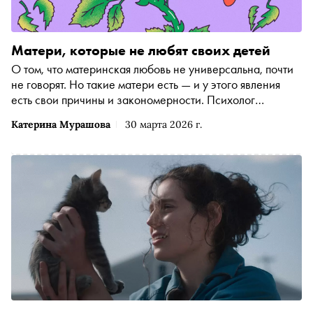
Матери, которые не любят своих детей
О том, что материнская любовь не универсальна, почти
не говорят. Но такие матери есть — и у этого явления
есть свои причины и закономерности. Психолог
Катерина Мурашова объясняет, почему это происходит
Катерина Мурашова
30 марта 2026 г.
— и что это значит для детей