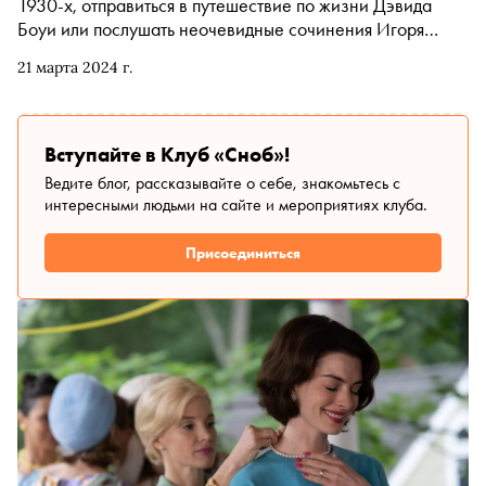
1930-х, отправиться в путешествие по жизни Дэвида
Боуи или послушать неочевидные сочинения Игоря
Стравинского. «Сноб» рассказывает, чем заняться и
21 марта 2024 г.
куда сходить на ближайшей неделе
Вступайте в Клуб «Сноб»!
Ведите блог, рассказывайте о себе, знакомьтесь с
интересными людьми на сайте и мероприятиях клуба.
Присоединиться