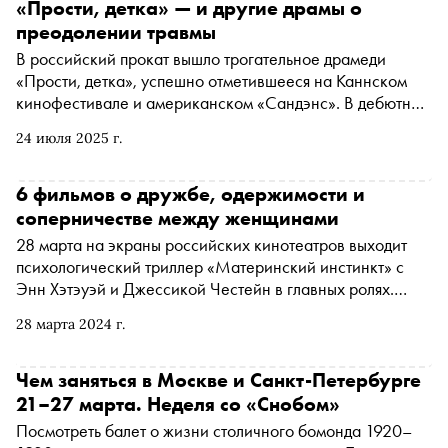
«Прости, детка» — и другие драмы о
преодолении травмы
В российский прокат вышло трогательное драмеди
«Прости, детка», успешно отметившееся на Каннском
кинофестивале и американском «Сандэнс». В дебютном
фильме американка Ева Виктор удачно избегает
24 июля 2025 г.
штампов и воодушевляет надеждой на исцеление после
перенесенной травмы. Кинокритик Ксения Балюк
рассказывает об этом и других фильмах, в которых
6 фильмов о дружбе, одержимости и
женщины смогли справиться со страшным
соперничестве между женщинами
28 марта на экраны российских кинотеатров выходит
психологический триллер «Материнский инстинкт» с
Энн Хэтэуэй и Джессикой Честейн в главных ролях.
«Сноб» решил вспомнить другие кинокартины, где
28 марта 2024 г.
связанные семейными и дружескими узами женщины
переживают кризис идентичности и оказываются
вовлечены в соперничество из-за конфликта интересов
Чем заняться в Москве и Санкт-Петербурге
21–27 марта. Неделя со «Снобом»
Посмотреть балет о жизни столичного бомонда 1920–