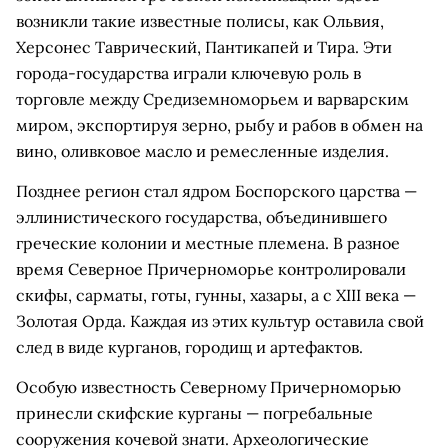
возникли такие известные полисы, как Ольвия,
Херсонес Таврический, Пантикапей и Тира. Эти
города-государства играли ключевую роль в
торговле между Средиземноморьем и варварским
миром, экспортируя зерно, рыбу и рабов в обмен на
вино, оливковое масло и ремесленные изделия.
Позднее регион стал ядром Боспорского царства —
эллинистического государства, объединившего
греческие колонии и местные племена. В разное
время Северное Причерноморье контролировали
скифы, сарматы, готы, гунны, хазары, а с XIII века —
Золотая Орда. Каждая из этих культур оставила свой
след в виде курганов, городищ и артефактов.
Особую известность Северному Причерноморью
принесли скифские курганы — погребальные
сооружения кочевой знати. Археологические