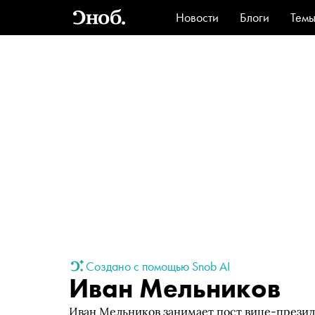
Новости
Блоги
Тем
Стиль
Ви
Создано с помощью Snob AI
Иван Мельников
Иван Мельников занимает пост вице-прези