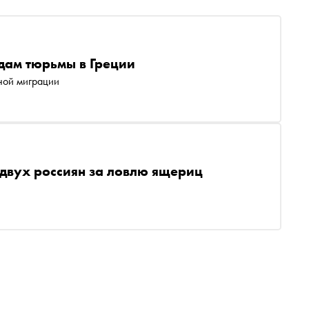
одам тюрьмы в Греции
ной миграции
вух россиян за ловлю ящериц