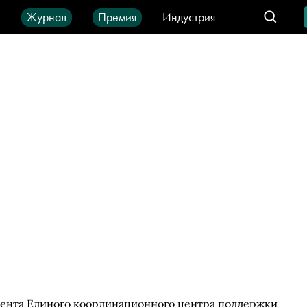
ы
Журнал
Премия
Индустрия
део
Город
IT-продукты
дента Единого координационного центра поддержки