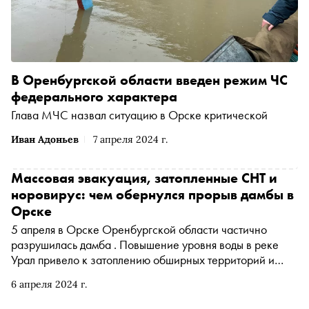
В Оренбургской области введен режим ЧС
федерального характера
Глава МЧС назвал ситуацию в Орске критической
Иван Адоньев
7 апреля 2024 г.
Массовая эвакуация, затопленные СНТ и
норовирус: чем обернулся прорыв дамбы в
Орске
5 апреля в Орске Оренбургской области частично
разрушилась дамба . Повышение уровня воды в реке
Урал привело к затоплению обширных территорий и
эвакуации тысяч жителей. Что на данный момент
6 апреля 2024 г.
известно о ЧП — в материале «Сноба»