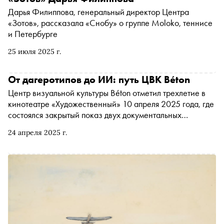
Дарья Филиппова, генеральный директор Центра
«Зотов», рассказала «Снобу» о группе Moloko, теннисе
и Петербурге
25 июля 2025 г.
От дагеротипов до ИИ: путь ЦВК Béton
Центр визуальной культуры Béton отметил трехлетие в
кинотеатре «Художественный» 10 апреля 2025 года, где
состоялся закрытый показ двух документальных
фильмов: «Враг номер три» — о непревзойденном
24 апреля 2025 г.
мастере политических фотомонтажей Александре
Житомирском, и «Черкашины. Перформанс
перестройки», рассказывающий о перформативном
творчестве известных художников Валеры и Наташи
Черкашиных. «Сноб» поговорил об итогах и планах с
основателем Центра визуальной культуры Béton в
Москве Ольгой Мичи