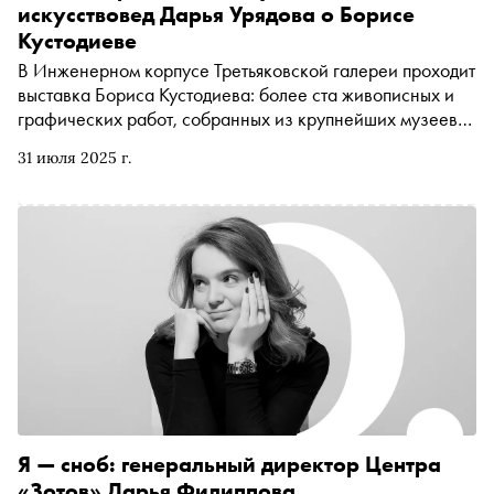
искусствовед Дарья Урядова о Борисе
Кустодиеве
В Инженерном корпусе Третьяковской галереи проходит
выставка Бориса Кустодиева: более ста живописных и
графических работ, собранных из крупнейших музеев
страны. О том, как парализованный Кустодиев писал
31 июля 2025 г.
картины, почему он использовал в качестве натурщицы
свою обнаженную дочь и за что его живопись
критиковали современники, нам рассказала
искусствовед Дарья Урядова, ведущий координатор
выставочных проектов Музея русского импрессионизма
и лектор проекта «Прямая речь»
Я — сноб: генеральный директор Центра
«Зотов» Дарья Филиппова