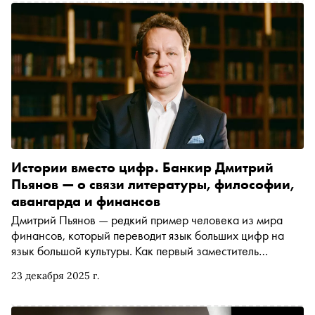
культурного наследия авангарда в искусстве). В зимнем
номере «Сноба» поговорили о работах Владимира
Татлина с архитектором проекта Юрием Аввакумовым
Истории вместо цифр. Банкир Дмитрий
Пьянов — о связи литературы, философии,
авангарда и финансов
Дмитрий Пьянов — редкий пример человека из мира
финансов, который переводит язык больших цифр на
язык большой культуры. Как первый заместитель
президента — председателя правления ВТБ он объясняет
23 декабря 2025 г.
самые сложные экономические процессы через
литературные и исторические параллели. Мы решили
поговорить с Дмитрием и понять, как связаны