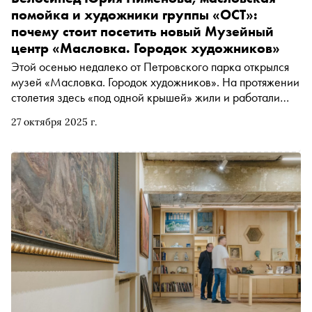
помойка и художники группы «ОСТ»:
почему стоит посетить новый Музейный
центр «Масловка. Городок художников»
Этой осенью недалеко от Петровского парка открылся
музей «Масловка. Городок художников». На протяжении
столетия здесь «под одной крышей» жили и работали
многие мастера советского и российского искусства,
27 октября 2025 г.
были сформированы художественные династии. «Сноб»
рассказывает об истории места — первой в мире арт-
коммуне и феномене этого пространства