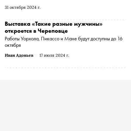
декоративные элементы. «Сноб» разобрался, как
31 октября 2024 г.
сегодня в городском строительстве переосмысляется
история
Выставка «Такие разные мужчины»
откроется в Череповце
Работы Уорхола, Пикассо и Мане будут доступны до 16
октября
Иван Адоньев
17 июля 2024 г.