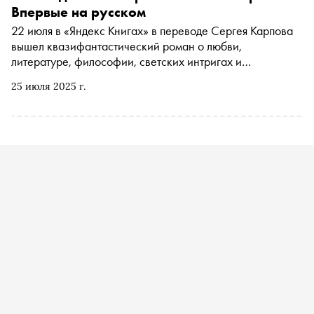
Впервые на русском
22 июля в «Яндекс Книгах» в переводе Сергея Карпова
вышел квазифантастический роман о любви,
литературе, философии, светских интригах и
инопланетянах, написанный в 1901 году. Бумажная
25 июля 2025 г.
версия выйдет в партнерстве с «Подписными изданиями»
и станет продолжением серии «Переводы Яндекс Книг».
«Сноб» публикует отрывок