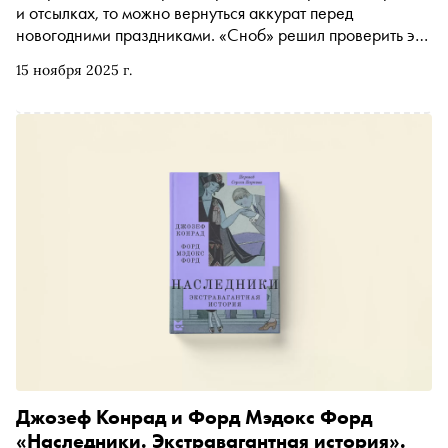
и отсылках, то можно вернуться аккурат перед
новогодними праздниками. «Сноб» решил проверить это
и собрал пять новых книг «Подписных изданий», которые
15 ноября 2025 г.
заставляют задуматься
Джозеф Конрад и Форд Мэдокс Форд
«Наследники. Экстравагантная история».