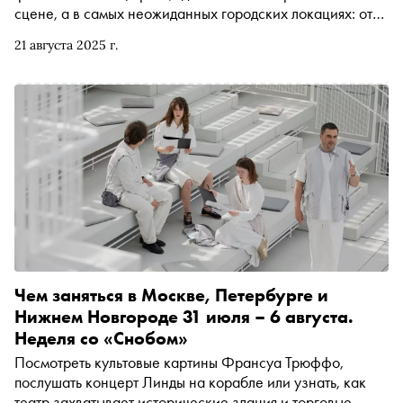
сцене, а в самых неожиданных городских локациях: от
недавно закрывшегося ТЦ до баржи на Волге. В этом
21 августа 2025 г.
году многие режиссёры обратились к русской классике.
«Сноб» поговорил с режиссёрами о вечных вопросах,
боли, актуальности и красоте хрестоматийных текстов
Чем заняться в Москве, Петербурге и
Нижнем Новгороде 31 июля – 6 августа.
Неделя со «Снобом»
Посмотреть культовые картины Франсуа Трюффо,
послушать концерт Линды на корабле или узнать, как
театр захватывает исторические здания и торговые