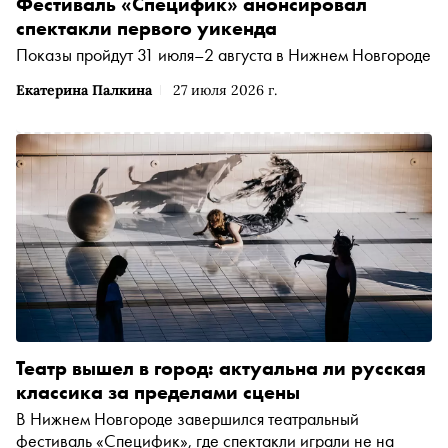
Белякин, Трофимова — Филипп Ершов. «Сноб»
Фестиваль «Специфик» анонсировал
встретился с режиссёром Денисом Парамоновым, для
спектакли первого уикенда
которого это уже третий спектакль на «Специфике» (в
Показы пройдут 31 июля–2 августа в Нижнем Новгороде
2023 он ставил «В Москву» по «Трём сёстрам», а год
спустя пушкинских «Цыган»)
Екатерина Палкина
27 июля 2026 г.
Театр вышел в город: актуальна ли русская
классика за пределами сцены
В Нижнем Новгороде завершился театральный
фестиваль «Специфик», где спектакли играли не на