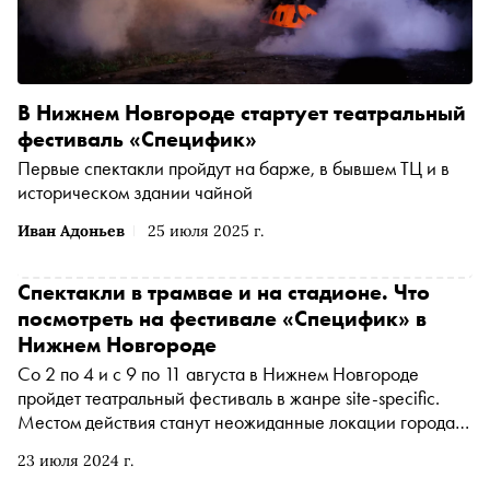
В Нижнем Новгороде стартует театральный
фестиваль «Специфик»
Первые спектакли пройдут на барже, в бывшем ТЦ и в
историческом здании чайной
Иван Адоньев
25 июля 2025 г.
Спектакли в трамвае и на стадионе. Что
посмотреть на фестивале «Специфик» в
Нижнем Новгороде
Со 2 по 4 и с 9 по 11 августа в Нижнем Новгороде
пройдет театральный фестиваль в жанре site-specific.
Местом действия станут неожиданные локации города,
имеющие особый символизм: особняки, стадионы,
23 июля 2024 г.
жилые дома, заводы, реки. Привычные и неочевидные