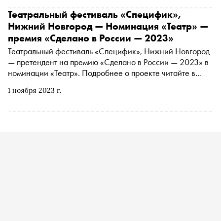
места Нижнего раскроются по-новому благодаря театру
— публика увидит классические и экспериментальные
Театральный фестиваль «Специфик»,
современные спектакли. Фестиваль «Специфик» вошел
Нижний Новгород — Номинация «Театр» —
в событийную программу культурной столицы 2024 года,
премия «Сделано в России — 2023»
статус которой сегодня носит Нижний Новгород. «Сноб»
Театральный фестиваль «Специфик», Нижний Новгород
рассказывает о том, как устроен фестиваль и что
— претендент на премию «Сделано в России — 2023» в
интересного ждет гостей в этом году
номинации «Театр». Подробнее о проекте читайте в
материале «Сноба». Финансовый партнер премии —
1 ноября 2023 г.
«МТС Банк Premium&Private». Технологический партнер
— «Аквариус». Партнер номинации «Теория и практика
важных дел» — «Россия — страна возможностей»