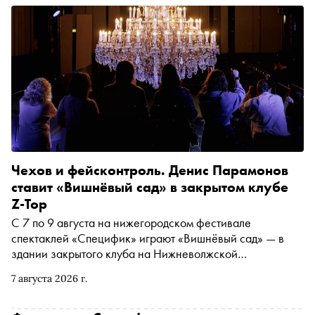
Чехов и фейсконтроль. Денис Парамонов
ставит «Вишнёвый сад» в закрытом клубе
Z-Top
С 7 по 9 августа на нижегородском фестивале
спектаклей «Специфик» играют «Вишнёвый сад» — в
здании закрытого клуба на Нижневолжской
набережной, где до этого работала Биржа, Дом
7 августа 2026 г.
культуры речников и три ночных клуба подряд.
Раневская — Аглая Тарасова, Лопахина — Дмитрий