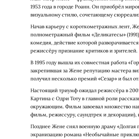
1953 года в городе Роанн. Он приобрёл мир
визуальному стилю, сочетающему сюрреализ
Начав карьеру с короткометражных лент, Ж
полнометражный фильм «Деликатесы» (1991),
комедия, действие которой разворачиваетс
режиссёру признание критиков и зрителей.
В 1995 году вышла их совместная работа «Г
закрепившая за Жене репутацию мастера ви
получил несколько премий «Сезар» и был о
Настоящий триумф ожидал режиссёра в 2001
Картина с Одри Тоту в главной роли рассказ
окружающим. Фильм завоевал множество наг
фильм, режиссуру, саундтрек и декорации), 
Позднее Жене снял военную драму «Долгая по
экранизацию романа «Необычайные приключе