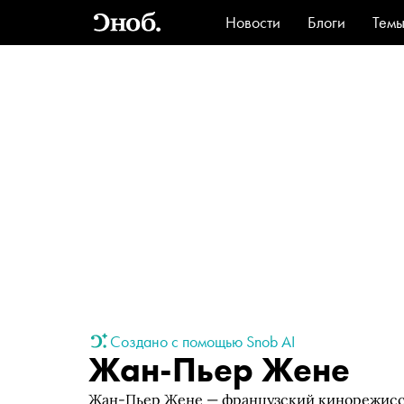
Новости
Блоги
Тем
Стиль
Ви
Создано с помощью Snob AI
Жан-Пьер Жене
Жан-Пьер Жене — французский кинорежиссё