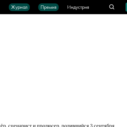
ы
Журнал
Премия
Индустрия
део
Город
IT-продукты
р, сценарист и продюсер, родившийся 3 сентября