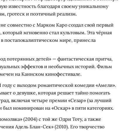
овую известность благодаря своему уникальному
м, гротеск и поэтичный реализм.
ене совместно с Марком Каро создал свой первый
 который мгновенно стал культовым. Эта чёрная
я в постапокалиптическом мире, принесла
ород потерянных детей» — фантастическая притча,
зуальных эффектов и необычных историй. Фильм
тмечен на Каннском кинофестивале.
 году с выходом романтической комедии «Амели».
ывает о девушке, которая решает тайно помогать
рад, включая четыре премии «Сезар» (за лучший
и был номинирован на «Оскар» в пяти категориях.
молвка» (2004) с той же Одри Тоту, а также
ния Адель Блан-Сек» (2010). Его творчество