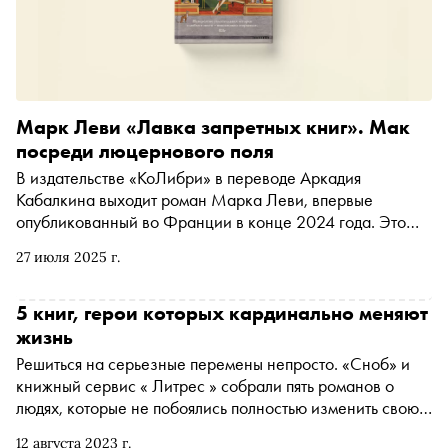
Марк Леви «Лавка запретных книг». Мак
посреди люцернового поля
В издательстве «КоЛибри» в переводе Аркадия
Кабалкина выходит роман Марка Леви, впервые
опубликованный во Франции в конце 2024 года. Это
размышление о любви, месте, свободе и давлении
27 июля 2025 г.
обстоятельств. «Сноб» выбрал фрагмент
5 книг, герои которых кардинально меняют
жизнь
Решиться на серьезные перемены непросто. «Сноб» и
книжный сервис « Литрес » собрали пять романов о
людях, которые не побоялись полностью изменить свою
жизнь
12 августа 2023 г.