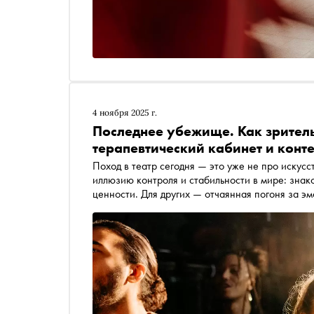
4 ноября 2025 г.
Последнее убежище. Как зритель
терапевтический кабинет и конт
Поход в театр сегодня — это уже не про искусс
иллюзию контроля и стабильности в мире: знак
ценности. Для других — отчаянная погоня за эм
вынырнуть из цифрового шума и офисной рутины
инфоповод для сторис и доказательство своей 
самом деле ищут в зрительном зале зумеры, ми