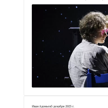
крупных музыкальных постановок в России мож
первого прокатного цикла. Что это значит для 
сформировалась в России, рассказал Дмитрий 
Иван Адоньев
5 декабря 2025 г.