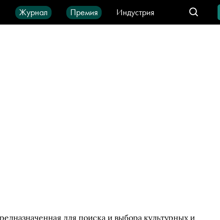
ы
Журнал
Премия
Индустрия
део
Город
IT-продукты
редназначенная для поиска и выбора культурных и