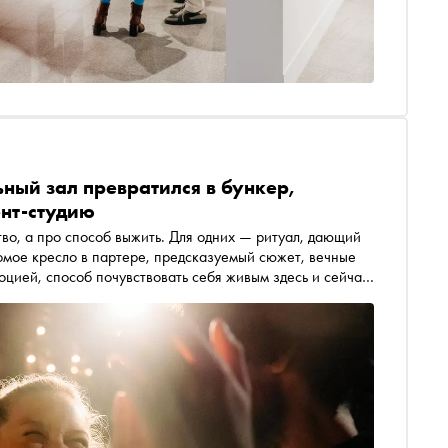
ный зал превратился в бункер,
ент-студию
тво, а про способ выжить. Для одних — ритуал, дающий
омое кресло в партере, предсказуемый сюжет, вечные
оцией, способ почувствовать себя живым здесь и сейчас,
. А для третьих — просто ещё один социальный маркер,
причастности к модному комьюнити. Разбираемся, что на
ллениалы и их родители