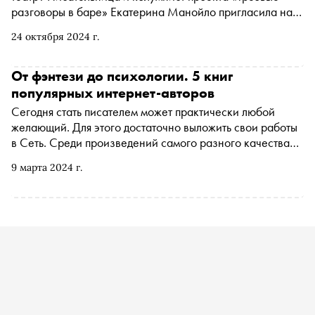
разговоры в баре» Екатерина Манойло пригласила на
кофе в «Савой» драматурга и писателя Валерия
24 октября 2024 г.
Печейкина. Стенограмма разговора содержит анализ
снов, мемов и брутального рэпа
От фэнтези до психологии. 5 книг
популярных интернет-авторов
Сегодня стать писателем может практически любой
желающий. Для этого достаточно выложить свои работы
в Сеть. Среди произведений самого разного качества
встречаются и весьма достойные издания. «Сноб» и
9 марта 2024 г.
«Литрес» собрали пять книг авторов платформы «Литрес
Самиздат», которые способны изменить представление
о сетевой литературе