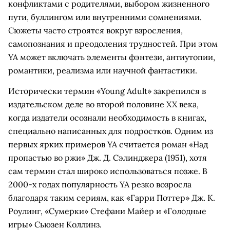
конфликтами с родителями, выбором жизненного
пути, буллингом или внутренними сомнениями.
Сюжеты часто строятся вокруг взросления,
самопознания и преодоления трудностей. При этом
YA может включать элементы фэнтези, антиутопии,
романтики, реализма или научной фантастики.
Исторически термин «Young Adult» закрепился в
издательском деле во второй половине XX века,
когда издатели осознали необходимость в книгах,
специально написанных для подростков. Одним из
первых ярких примеров YA считается роман «Над
пропастью во ржи» Дж. Д. Сэлинджера (1951), хотя
сам термин стал широко использоваться позже. В
2000-х годах популярность YA резко возросла
благодаря таким сериям, как «Гарри Поттер» Дж. К.
Роулинг, «Сумерки» Стефани Майер и «Голодные
игры» Сьюзен Коллинз.