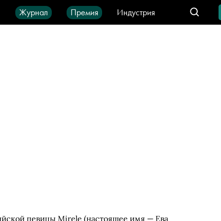
ы
Журнал
Премия
Индустрия
део
Город
IT-продукты
йской певицы Mirele (настоящее имя — Ева