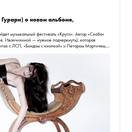
 Гурари) о новом альбоме,
ройдет музыкальный фестиваль «Круто». Автор «Сноба»
зе, Иванчихиной — нужное подчеркнуть), которая
фитах с ЛСП, «Бондом с кнопкой» и Петаром Мартичем,
больших артистов»