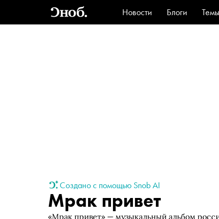
Новости
Блоги
Тем
Стиль
Ви
Создано с помощью Snob AI
Мрак привет
«Мрак привет» — музыкальный альбом росси