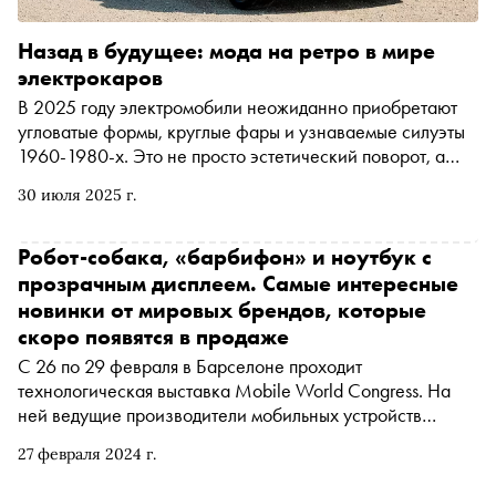
Назад в будущее: мода на ретро в мире
электрокаров
В 2025 году электромобили неожиданно приобретают
угловатые формы, круглые фары и узнаваемые силуэты
1960-1980-х. Это не просто эстетический поворот, а
отражение сдвига в общественном восприятии
30 июля 2025 г.
технологий. Люди ищут стабильность — и находят ее в
визуальной памяти. Владислав Мазов, CEO сети
зарядных станций для электромобилей Artis, объясняет,
Робот-собака, «барбифон» и ноутбук с
почему автопроизводители делают ставку на
прозрачным дисплеем. Самые интересные
ностальгию, какие модели в такой стилистике уже
новинки от мировых брендов, которые
появились на рынке и как этот тренд меняет индустрию
скоро появятся в продаже
С 26 по 29 февраля в Барселоне проходит
технологическая выставка Mobile World Congress. На
ней ведущие производители мобильных устройств
показывают новые гаджеты, аксессуары и другие
27 февраля 2024 г.
«устройства будущего». Какие новинки от Xiaomi, Tecno,
Samsung и других брендов скоро появятся в продаже — в