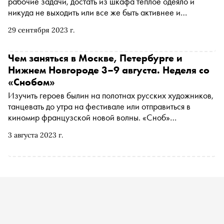
рабочие задачи, достать из шкафа теплое одеяло и
никуда не выходить или все же быть активнее и
продолжить открывать для себя необычные локации вне
29 сентября 2023 г.
дома. Если в Москве уже все изучено вдоль и поперек, в
выходной день стоит отправиться в Подмосковье. Вместе
с Министерством культуры и туризма Московской
Чем заняться в Москве, Петербурге и
области рассказываем, каким местам за МКАД стоит
Нижнем Новгороде 3–9 августа. Неделя со
уделить внимание этой осенью
«Снобом»
Изучить героев былин на полотнах русских художников,
танцевать до утра на фестивале или отправиться в
киномир французской новой волны. «Сноб»
рассказывает, чем заняться и куда сходить в Москве,
3 августа 2023 г.
Санкт-Петербурге и за городом на ближайшей неделе