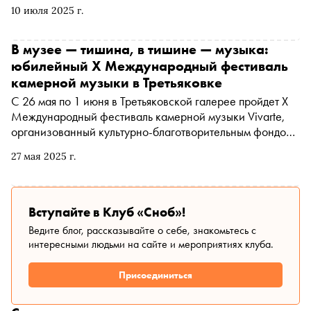
можно увидеть на улицах столицы. Это работы Виктора
10 июля 2025 г.
Васнецова, Веры Мухиной, Михаила Врубеля и других
признанных мастеров. «Сноб» публикует отрывок
В музее — тишина, в тишине — музыка:
юбилейный X Международный фестиваль
камерной музыки в Третьяковке
С 26 мая по 1 июня в Третьяковской галерее пройдет X
Международный фестиваль камерной музыки Vivarte,
организованный культурно-благотворительным фондом
U-Art. Одна из целей проекта - выстроить новые связи и
27 мая 2025 г.
смыслы между музыкой, звучащей в залах, и шедеврами
изобразительного искусства из собрания галереи.
Президент фестиваля, меценат и коллекционер
современного искусства Ивета Манашерова
Вступайте в Клуб «Сноб»!
рассказала «Снобу» о программе этого года и о том, как
Ведите блог, рассказывайте о себе, знакомьтесь с
выстраивается творческий диалог с музыкантами и
интересными людьми на сайте и мероприятиях клуба.
сотрудниками Третьяковки
Присоединиться