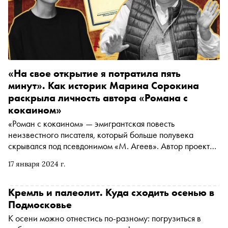
«На свое открытие я потратила пять
минут». Как историк Марина Сорокина
раскрыла личность автора «Романа с
кокаином»
«Роман с кокаином» — эмигрантская повесть
неизвестного писателя, который больше полувека
скрывался под псевдонимом «М. Агеев». Автор проекта
« Между строк » Егор Спесивцев поговорил с историком
17 января 2024 г.
Мариной Сорокиной о том, как в начале 1990-х она
установила личность настоящего автора «Романа с
кокаином»
Кремль и палеолит. Куда сходить осенью в
Подмосковье
К осени можно отнестись по-разному: погрузиться в