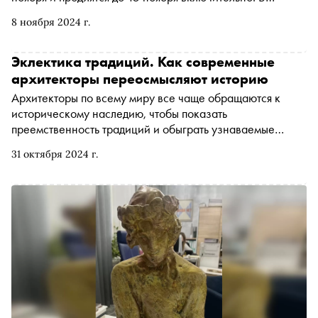
экспозиций НОХ сопоставимы с современными
каталог вошли живопись, графика, скульптура и иконы —
практиками и в чем они остаются уникальными
8 ноября 2024 г.
всего порядка 40 произведений. «Сноб» первым оценил
каталог и отобрал пять топовых лотов — работы Анри
Руссо, Ивана Айвазовского, Михаила Врубеля,
Эклектика традиций. Как современные
Владимира Боровиковского и Льва Лагорио
архитекторы переосмысляют историю
Архитекторы по всему миру все чаще обращаются к
историческому наследию, чтобы показать
преемственность традиций и обыграть узнаваемые
декоративные элементы. «Сноб» разобрался, как
31 октября 2024 г.
сегодня в городском строительстве переосмысляется
история