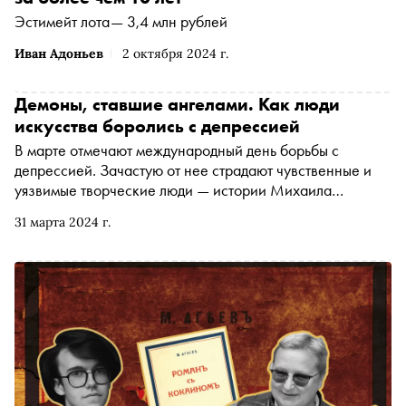
Эстимейт лота— 3,4 млн рублей
Иван Адоньев
2 октября 2024 г.
Демоны, ставшие ангелами. Как люди
искусства боролись с депрессией
В марте отмечают международный день борьбы с
депрессией. Зачастую от нее страдают чувственные и
уязвимые творческие люди — истории Михаила
Врубеля, Франца Кафки, Сержа Генсбура и Ларса фон
31 марта 2024 г.
Триера служат тому примером. О том, как они сделали
депрессию топливом для искусства и сопротивлялись ей
благодаря творчеству, — в материале «Сноба»