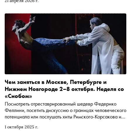
21 апреля 2026 г.
локациями. Но Петербург не был бы Петербургом, если
бы всё было так просто и однозначно. Генеральный
директор туроператора «Парадиз-Тур» Мария
Черепанова отмечает, что этот город хранит память о
сложных, страстных и элегантных историях любви и
делится городскими легендами и реальными историями
любви разных эпох, в которых романтические чувства
приводили к трагедиям, дуэлям и тайным бракам
Чем заняться в Москве, Петербурге и
Нижнем Новгороде 2–8 октября. Неделя со
«Снобом»
Посмотреть отреставрированный шедевр Федерико
Феллини, посетить дискуссию о границах человеческого
потенциала или послушать хиты Римского-Корсакова и
Рахманинова. Рассказываем, чем заняться и куда
1 октября 2025 г.
сходить на ближайшей неделе