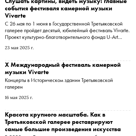
Слушать картины, видеть музыку: главные
события фестиваля камерной музыки
Vivarte
C 26 мая по 1 июня в Государственной Третьяковской
галерее пройдет десятый, юбилейный фестиваль Vivarte.
Проект культурно-благотворительного фонда U-Art
ставит своей целью выстроить новые связи и смыслы
23 мая 2025 г.
между музыкой, звучащей в залах, и шедеврами
изобразительного искусства, вовлекая в диалог
современных зрителей и слушателей. «Сноб»
X Международный фестиваль камерной
рассказывает, что послушать и посмотреть на фестивале
музыки Vivarte
в этом году
Концерты в Историческом здании Третьяковской
галереи
16 мая 2025 г.
Красота крупного масштаба. Как в
Третьяковской галерее реставрируют
самые большие произведения искусства