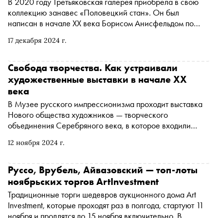
В 2020 году Третьяковская галерея приобрела в свою
коллекцию занавес «Половецкий стан». Он был
написан в начале XX века Борисом Анисфельдом по
эскизу Николая Рериха для Дягилевских сезонов.
17 декабря 2024 г.
Декорация размером 10 на 23 метра стала самым
большим произведением в собрании музея и одним из
самых сложных объектов для реставрации. Как проходил
Свобода творчества. Как устраивали
ее первый этап — укрепление основы полотна, можно
художественные выставки в начале XX
узнать из документального фильма «Рерих. Искусство
века
возрождать» . Скоро занавес начнут восстанавливать с
В Музее русского импрессионизма проходит выставка
лицевой стороны. «Сноб» поговорил с сотрудником
Нового общества художников — творческого
отдела научной реставрации масляной станковой
объединения Серебряного века, в которое входили
живописи XVIII — начала XX веков, реставратором
живописцы, графики и скульпторы. С 1903 по 1917 год
высшей категории Александрой Орловской о том,
12 ноября 2024 г.
НОХовцы устроили 10 выставок, где показали свыше
почему реставрация «Половецкого стана» стала
3000 работ. Свободное от ограничений в стилях и
вызовом, как восстанавливают произведения больших
течениях, общество объединяло более 200 авторов,
Руссо, Врубель, Айвазовский — топ-лоты
размеров и какую роль в этом играют технологии и
молодых художников и прославленных мастеров.
ноябрьских торгов ArtInvestment
наука
«Сноб» попросил куратора выставки, специалиста
Традиционные торги шедевров аукционного дома Art
выставочного отдела Музея русского импрессионизма
Investment, которые проходят раз в полгода, стартуют 11
Ольгу Юркину рассказать, как принципы подготовки
ноября и продлятся до 15 ноября включительно. В