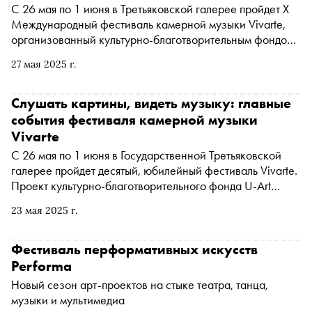
С 26 мая по 1 июня в Третьяковской галерее пройдет X
Международный фестиваль камерной музыки Vivarte,
организованный культурно-благотворительным фондом
U-Art. Одна из целей проекта - выстроить новые связи и
27 мая 2025 г.
смыслы между музыкой, звучащей в залах, и шедеврами
изобразительного искусства из собрания галереи.
Президент фестиваля, меценат и коллекционер
Слушать картины, видеть музыку: главные
современного искусства Ивета Манашерова
события фестиваля камерной музыки
рассказала «Снобу» о программе этого года и о том, как
Vivarte
выстраивается творческий диалог с музыкантами и
C 26 мая по 1 июня в Государственной Третьяковской
сотрудниками Третьяковки
галерее пройдет десятый, юбилейный фестиваль Vivarte.
Проект культурно-благотворительного фонда U-Art
ставит своей целью выстроить новые связи и смыслы
23 мая 2025 г.
между музыкой, звучащей в залах, и шедеврами
изобразительного искусства, вовлекая в диалог
современных зрителей и слушателей. «Сноб»
Фестиваль перформативных искусств
рассказывает, что послушать и посмотреть на фестивале
Performa
в этом году
Новый сезон арт-проектов на стыке театра, танца,
музыки и мультимедиа