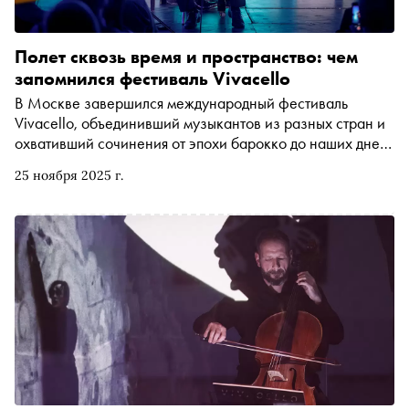
Полет сквозь время и пространство: чем
запомнился фестиваль Vivacello
В Москве завершился международный фестиваль
Vivacello, объединивший музыкантов из разных стран и
охвативший сочинения от эпохи барокко до наших дней.
«Сноб» рассказывает, как прошли пять концертов, в
25 ноября 2025 г.
каждом из которых главным инструментом была
виолончель