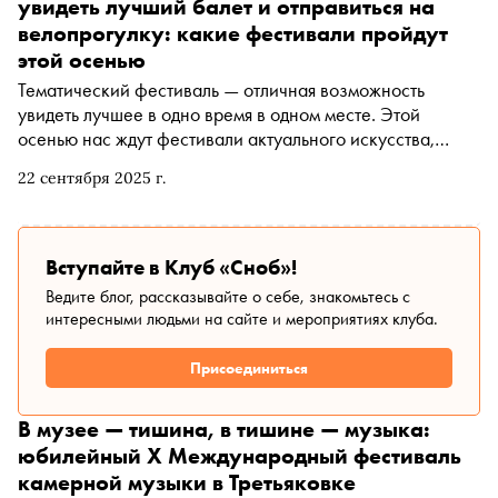
увидеть лучший балет и отправиться на
велопрогулку: какие фестивали пройдут
этой осенью
Тематический фестиваль — отличная возможность
увидеть лучшее в одно время в одном месте. Этой
осенью нас ждут фестивали актуального искусства,
музыки, кино, театра, балета и, конечно, спорта. Куда
22 сентября 2025 г.
отправиться в первую очередь — в материале «Сноба»
Вступайте в Клуб «Сноб»!
Ведите блог, рассказывайте о себе, знакомьтесь с
интересными людьми на сайте и мероприятиях клуба.
Присоединиться
В музее — тишина, в тишине — музыка:
юбилейный X Международный фестиваль
камерной музыки в Третьяковке