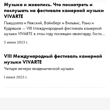
Музыка и живопись. Что посмотреть и
послушать на фестивале камерной музыки
VIVARTE
Пьяццолла и Ряжский, Вайнберг и Вильямс, Рамо и
Кудряшов — VIII Международный фестиваль камерной
музыки VIVARTE в этом году посвящен авангарду. Гости
фестиваля увидят работы художников, ранее
5 июня 2023 г.
находившиеся в фондах, и услышат произведения
классиков в современной интерпретации. «Сноб»
рассказывает о главных событиях фестиваля
VIII Международный фестиваль камерной
музыки VIVARTE
Четыре вечера академической музыки
1 июня 2023 г.