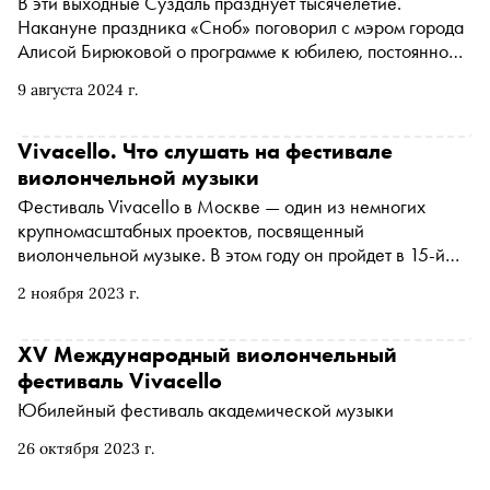
В эти выходные Суздаль празднует тысячелетие.
Накануне праздника «Сноб» поговорил с мэром города
Алисой Бирюковой о программе к юбилею, постоянном
благоустройстве, местных жителях и московском
9 августа 2024 г.
нашествии
Vivacello. Что слушать на фестивале
виолончельной музыки
Фестиваль Vivacello в Москве — один из немногих
крупномасштабных проектов, посвященный
виолончельной музыке. В этом году он пройдет в 15-й
раз. В концертной программе заявлены: «Полет шмеля»
2 ноября 2023 г.
Николая Римского-Корсакова и Органная хоральная
прелюдия Иоганна Себастьяна Баха в джазовой
обработке, музыкальная лекция про историю
XV Международный виолончельный
виолончели и другое. Подробности — в материале
фестиваль Vivacello
«Сноба»
Юбилейный фестиваль академической музыки
26 октября 2023 г.