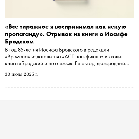
«Все тиражное я воспринимал как некую
пропаганду». Отрывок из книги о Иосифе
Бродском
В год 85-летия Иосифа Бродского в редакции
«Времена» издательства «АСТ нон-фикшн» выходит
книга «Бродский и его семья». Ее автор, двоюродный
племянник поэта Михаил Кельмович, рассказывает о
30 июля 2025 г.
семейных воспоминаниях и неизвестных фактах из
биографии Бродского. «Сноб» публикует отрывок