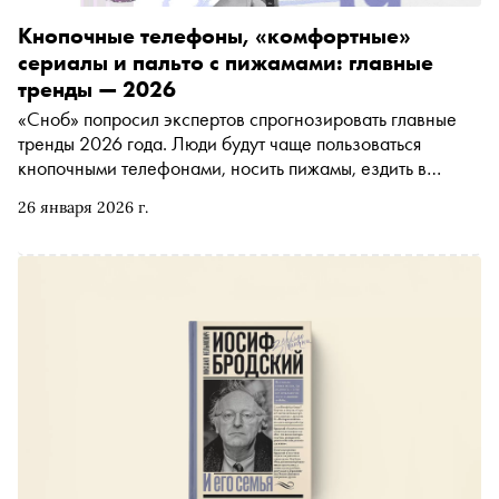
Кнопочные телефоны, «комфортные»
сериалы и пальто с пижамами: главные
тренды — 2026
«Сноб» попросил экспертов спрогнозировать главные
тренды 2026 года. Люди будут чаще пользоваться
кнопочными телефонами, носить пижамы, ездить в
регионы за настойками с необычными вкусами и
26 января 2026 г.
смотреть новые лирические комедии в стиле Георгия
Данелии. Подробнее об этих и других трендах — в
материале «Сноба»