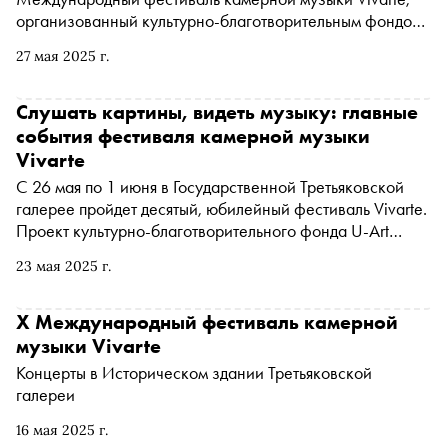
организованный культурно-благотворительным фондом
U-Art. Одна из целей проекта - выстроить новые связи и
27 мая 2025 г.
смыслы между музыкой, звучащей в залах, и шедеврами
изобразительного искусства из собрания галереи.
Президент фестиваля, меценат и коллекционер
Слушать картины, видеть музыку: главные
современного искусства Ивета Манашерова
события фестиваля камерной музыки
рассказала «Снобу» о программе этого года и о том, как
Vivarte
выстраивается творческий диалог с музыкантами и
C 26 мая по 1 июня в Государственной Третьяковской
сотрудниками Третьяковки
галерее пройдет десятый, юбилейный фестиваль Vivarte.
Проект культурно-благотворительного фонда U-Art
ставит своей целью выстроить новые связи и смыслы
23 мая 2025 г.
между музыкой, звучащей в залах, и шедеврами
изобразительного искусства, вовлекая в диалог
современных зрителей и слушателей. «Сноб»
X Международный фестиваль камерной
рассказывает, что послушать и посмотреть на фестивале
музыки Vivarte
в этом году
Концерты в Историческом здании Третьяковской
галереи
16 мая 2025 г.