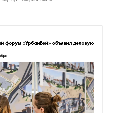
й форум «УрбанВэй» объявил деловую
ября