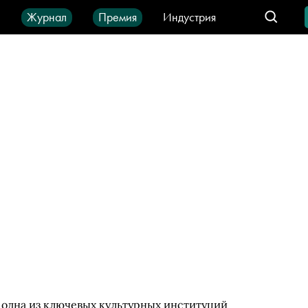
ы
Журнал
Премия
Индустрия
део
Город
IT-продукты
 одна из ключевых культурных институций