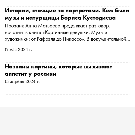
свою обнаженную дочь и за что его живопись
критиковали современники, нам рассказала
Истории, стоящие за портретами. Кем были
искусствовед Дарья Урядова, ведущий координатор
музы и натурщицы Бориса Кустодиева
выставочных проектов Музея русского импрессионизма
Прозаик Анна Матвеева продолжает разговор,
и лектор проекта «Прямая речь»
начатый в книге «Картинные девушки. Музы и
художники: от Рафаэля до Пикассо». В документальной
работе «Картинные девушки. Музы и художники: от
17 мая 2024 г.
Веласкеса до Анатолия Зверева» — десять эссе о
натурщицах. Книга выходит в мае в «Редакции Елены
Шубиной». «Сноб» публикует отрывок из главы,
Названы картины, которые вызывают
посвященный Борису Кустодиеву
аппетит у россиян
15 апреля 2024 г.