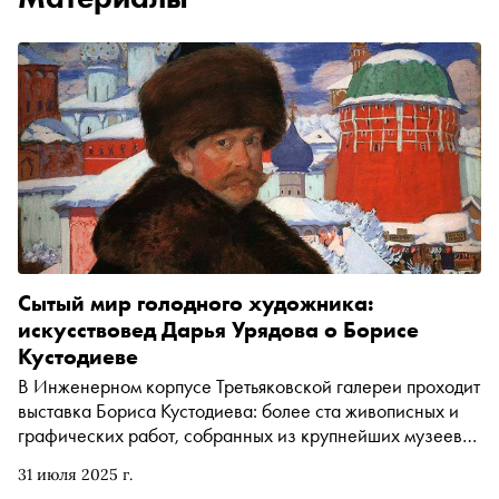
Сытый мир голодного художника:
искусствовед Дарья Урядова о Борисе
Кустодиеве
В Инженерном корпусе Третьяковской галереи проходит
выставка Бориса Кустодиева: более ста живописных и
графических работ, собранных из крупнейших музеев
страны. О том, как парализованный Кустодиев писал
31 июля 2025 г.
картины, почему он использовал в качестве натурщицы