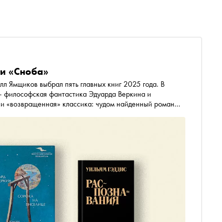
ги «Сноба»
л Ямщиков выбрал пять главных книг 2025 года. В
— философская фантастика Эдуарда Веркина и
и «возвращенная» классика: чудом найденный роман
ьных «Распознаваний» Уильяма Гэддиса, представление