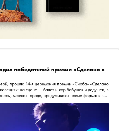
адил победителей премии «Сделано в
ловой, прошла 14-я церемония премии «Сноба» «Сделано
поколениях: на сцене — балет и хор бабушек и дедушек, в
изнесы, меняют города, придумывают новые форматы в
сле церемонии «Сноб» поговорил с каждым из