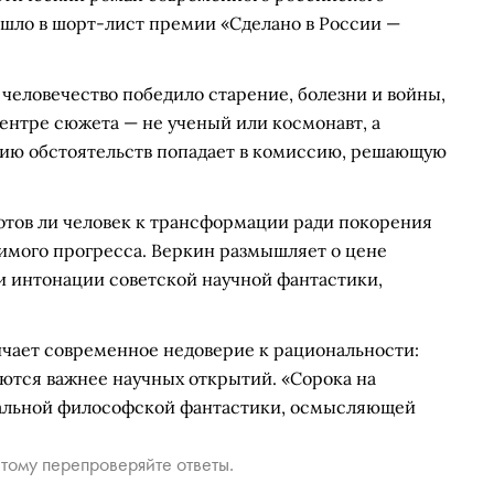
ошло в шорт-лист премии «Сделано в России —
 человечество победило старение, болезни и войны,
ентре сюжета — не ученый или космонавт, а
нию обстоятельств попадает в комиссию, решающую
готов ли человек к трансформации ради покорения
тимого прогресса. Веркин размышляет о цене
 и интонации советской научной фантастики,
ичает современное недоверие к рациональности:
ются важнее научных открытий. «Сорока на
уальной философской фантастики, осмысляющей
тому перепроверяйте ответы.