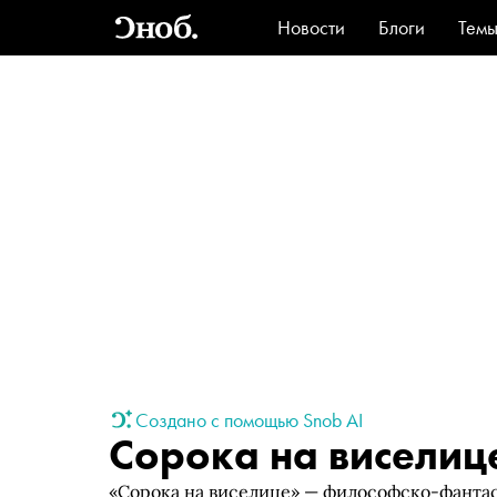
Новости
Блоги
Тем
Стиль
Ви
Создано с помощью Snob AI
Сорока на виселиц
«Сорока на виселице» — философско-фанта