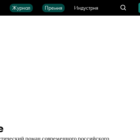
ы
Журнал
Премия
Индустрия
део
Город
IT-продукты
е
стический роман современного российского