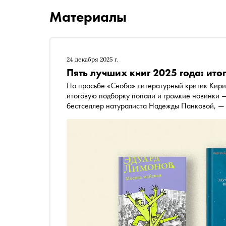
Материалы
24 декабря 2025 г.
Пять лучших книг 2025 года: ито
По просьбе «Сноба» литературный критик Кирил
итоговую подборку попали и громкие новинки 
бестселлер натуралиста Надежды Панковой, — 
Эдуарда Лимонова, первый перевод монументал
редкой пьесы Михаила Кузмина