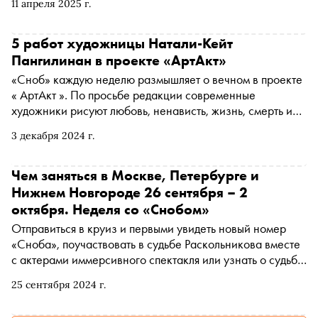
11 апреля 2025 г.
едином танце. А за пределы столицы стоит выехать,
чтобы не пропустить новую премьеру режиссера Андрея
Прикотенко — в Петербурге, и хореографа Антона
5 работ художницы Натали-Кейт
Пимонова — в Екатеринбурге
Пангилинан в проекте «АртАкт»
«Сноб» каждую неделю размышляет о вечном в проекте
« АртАкт ». По просьбе редакции современные
художники рисуют любовь, ненависть, жизнь, смерть и
мечту
3 декабря 2024 г.
Чем заняться в Москве, Петербурге и
Нижнем Новгороде 26 сентября – 2
октября. Неделя со «Снобом»
Отправиться в круиз и первыми увидеть новый номер
«Сноба», поучаствовать в судьбе Раскольникова вместе
с актерами иммерсивного спектакля или узнать о судьбе
Варвары Степановой. «Сноб» рассказывает, чем
25 сентября 2024 г.
заняться и куда сходить на ближайшей неделе