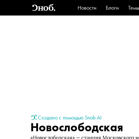
Новости
Блоги
Тем
Стиль
Ви
Создано с помощью Snob AI
Новослободская
«Новослободская» — станция Московского м