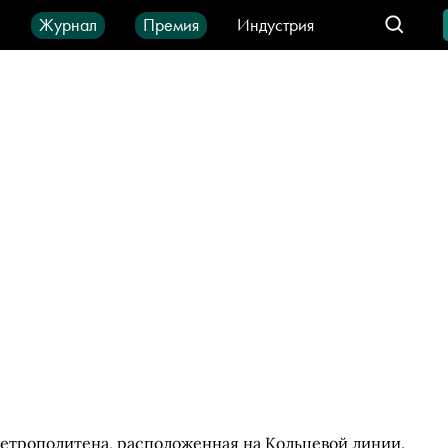
ы
Журнал
Премия
Индустрия
део
Город
IT-продукты
етрополитена, расположенная на Кольцевой линии.