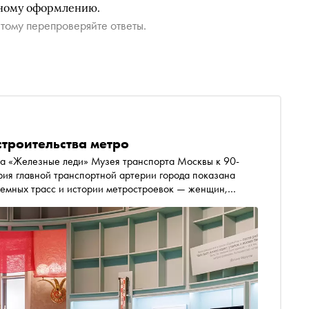
нному оформлению.
тому перепроверяйте ответы.
строительства метро
ка «Железные леди» Музея транспорта Москвы к 90-
рия главной транспортной артерии города показана
земных трасс и истории метростроевок — женщин,
ний. О том, где и когда появились первые тоннели, как
также о традиции называть тоннелепроходческие
«Сноба»