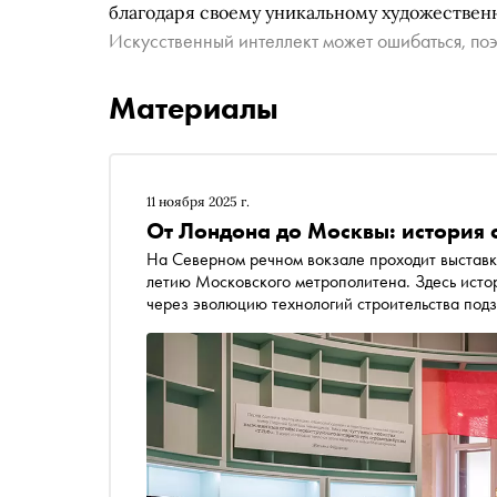
благодаря своему уникальному художестве
Искусственный интеллект может ошибаться, поэ
Материалы
11 ноября 2025 г.
От Лондона до Москвы: история 
На Северном речном вокзале проходит выстав
летию Московского метрополитена. Здесь исто
через эволюцию технологий строительства под
принимавших участие в строительстве первых ли
технология строительства пришла в Россию, а 
комплексы женскими именами — в материале 