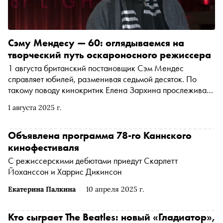
Сэму Мендесу — 60: оглядываемся на
творческий путь оскароносного режиссера
1 августа британский постановщик Сэм Мендес
справляет юбилей, разменивая седьмой десяток. По
такому поводу кинокритик Елена Зархина прослеживает
творческий путь и стиль режиссера: от пронзительной
1 августа 2025 г.
«Красоты по-американски» и непрерывной военной
саги «1917» до адреналиновой «бондианы»
Объявлена программа 78-го Каннского
кинофестиваля
С режиссерскими дебютами приедут Скарлетт
Йоханссон и Харрис Дикинсон
Екатерина Палкина
10 апреля 2025 г.
Кто сыграет The Beatles: новый «Гладиатор»,