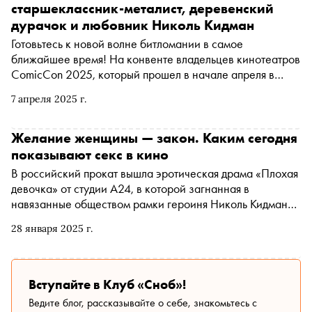
старшеклассник-металист, деревенский
дурачок и любовник Николь Кидман
Готовьтесь к новой волне битломании в самое
ближайшее время! На конвенте владельцев кинотеатров
ComicCon 2025, который прошел в начале апреля в
Лас-Вегасе, режиссер Сэм Мендес («Красота по-
7 апреля 2025 г.
американски», «1917») представил исполнителей ролей
в байопике о The Beatles, который будет состоять из
четырех отдельных фильмов, каждый посвященный
Желание женщины — закон. Каким сегодня
одному из участников легендарной ливерпульской
показывают секс в кино
четверки. Пола МакКартни сыграет Пол Мескал, Ринго
В российский прокат вышла эротическая драма «Плохая
Старра — Барри Кеоган, Джозеф Куинн получил роль
девочка» от студии A24, в которой загнанная в
Джорджа Харрисона, а Харрис Дикинсон — Джона
навязанные обществом рамки героиня Николь Кидман
Леннона. «Сноб» рассказывает о каждом из четырех
пытается претворить в жизнь свои истинные сексуальные
актеров
28 января 2025 г.
потребности. Кинокритик Ксения Балюк анализирует,
как фильму Халины Рейн из программы Венецианского
кинофестиваля удается исследовать тему
эмоциональной близости через призму секса
Вступайте в Клуб «Сноб»!
Ведите блог, рассказывайте о себе, знакомьтесь с