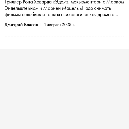
Триллер Рона Ховарда «Эдем», мокьюментари с Марком
Эйдельштейном и Марией Мацель «Надо снимать
фильмы о любви» и тонкая психологическая драма о
смелой акушерке «Дыши» — «Сноб» выбрал
Дмитрий Елагин
1 августа 2025 г.
интересные фильмы и сериалы конца лета