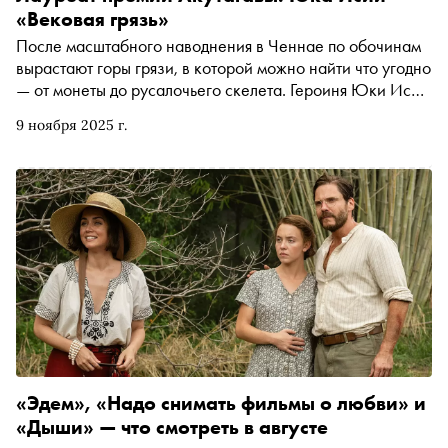
«Вековая грязь»
После масштабного наводнения в Ченнае по обочинам
вырастают горы грязи, в которой можно найти что угодно
— от монеты до русалочьего скелета. Героиня Юки Исии
пытается разгрести вековую хтонь из чужеземных
9 ноября 2025 г.
мифов, странных обычаев и жутковатых традиций —
вплоть до сжигания трупов в священном городе
Варанаси. «Сноб» публикует фрагмент романа,
вышедшего в издательстве NoAge, в переводе с
японского Светланы Торы
«Эдем», «Надо снимать фильмы о любви» и
«Дыши» — что смотреть в августе