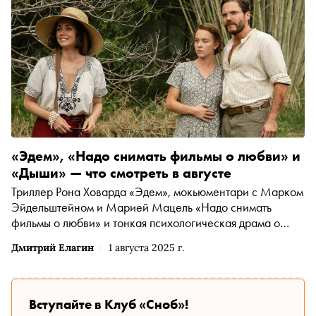
Александру Юдину Анна Кузнецова рассказала о
любви к тихой охоте, мечте снять постапокалипсис в
Москве, незакрытых гештальтах «Каникул» и прелести
многофигурного кино
«Эдем», «Надо снимать фильмы о любви» и
«Дыши» — что смотреть в августе
Триллер Рона Ховарда «Эдем», мокьюментари с Марком
Эйдельштейном и Марией Мацель «Надо снимать
фильмы о любви» и тонкая психологическая драма о
смелой акушерке «Дыши» — «Сноб» выбрал
Дмитрий Елагин
1 августа 2025 г.
интересные фильмы и сериалы конца лета
Вступайте в Клуб «Сноб»!