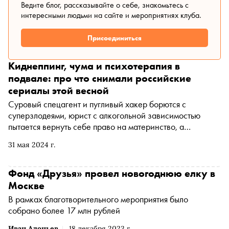
Ведите блог, рассказывайте о себе, знакомьтесь с
интересными людьми на сайте и мероприятиях клуба.
Присоединиться
Киднеппинг, чума и психотерапия в
подвале: про что снимали российские
сериалы этой весной
Суровый спецагент и пугливый хакер борются с
суперзлодеями, юрист с алкогольной зависимостью
пытается вернуть себе право на материнство, а
сомнительный психолог запирает в подвале жертв и их
31 мая 2024 г.
обидчиков ради эксперимента. «Сноб» выбрал самые
необычные российские сериалы этой весны, которые
заслуживают внимания
Фонд «Друзья» провел новогоднюю елку в
Москве
В рамках благотворительного мероприятия было
собрано более 17 млн рублей
Иван Адоньев
18 декабря 2023 г.