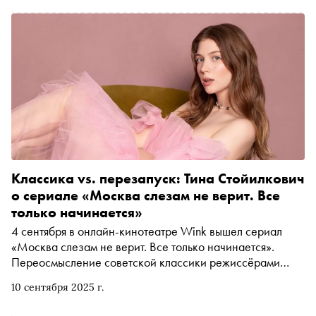
Классика vs. перезапуск: Тина Стойилкович
о сериале «Москва слезам не верит. Все
только начинается»
4 сентября в онлайн-кинотеатре Wink вышел сериал
«Москва слезам не верит. Все только начинается».
Переосмысление советской классики режиссёрами
Жорой Крыжовниковым и Ольгой Долматовской
10 сентября 2025 г.
развернётся в двух временах: в начале 2000-х и в наши
дни. Главную героиню, которая переезжает в Москву